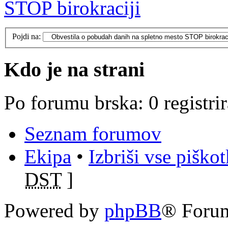
STOP birokraciji
Pojdi na:
Kdo je na strani
Po forumu brska: 0 registri
Seznam forumov
Ekipa
•
Izbriši vse piško
DST
]
Powered by
phpBB
® Foru