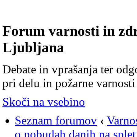
Forum varnosti in zd
Ljubljana
Debate in vprašanja ter odg
pri delu in požarne varnosti
Skoči na vsebino
Seznam forumov
‹
Varnos
o pobudah danih na sple