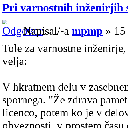
Pri varnostnih inženirjih 
Napisal/-a
mpmp
» 15
Tole za varnostne inženirje
velja:
V hkratnem delu v zasebnem 
spornega. "Že zdrava pamet
licenco, potem ko je v delo
obveznosti, v prostem času d