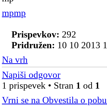
mpmp
Prispevkov:
292
Pridružen:
10 10 2013 1
Na vrh
Napiši odgovor
1 prispevek • Stran
1
od
1
Vrni se na Obvestila o pob