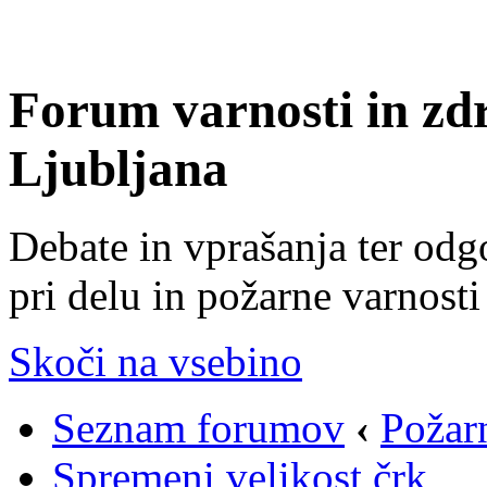
Forum varnosti in zd
Ljubljana
Debate in vprašanja ter odg
pri delu in požarne varnosti
Skoči na vsebino
Seznam forumov
‹
Požar
Spremeni velikost črk