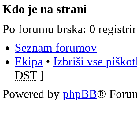
Kdo je na strani
Po forumu brska: 0 registri
Seznam forumov
Ekipa
•
Izbriši vse piško
DST
]
Powered by
phpBB
® Foru