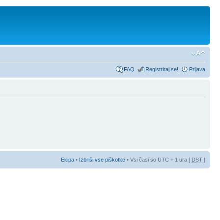
FAQ
Registriraj se!
Prijava
Ekipa
•
Izbriši vse piškotke
• Vsi časi so UTC + 1 ura [
DST
]