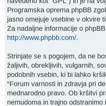
navedeno kot “GPL”) in je na vo
Programska oprema phpBB zgolj 
jasno omejuje vsebine v okvire 
Za nadaljne informacije o phpBB 
http://www.phpbb.com/
.
Strinjate se s pogojem, da ne bos
žaljivih, obrekljivih, vulgarnih, 
podobnih vsebin, ki bi lahko krš
“Forum varnosti in zdravja pri del
mednarodno pravo. Ob kršitvi p
nemudoma in trajno odstranimo iz