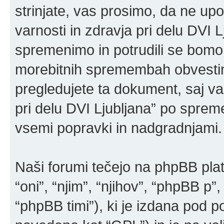
strinjate, vas prosimo, da ne up
varnosti in zdravja pri delu DVI 
spremenimo in potrudili se bomo
morebitnih spremembah obvestimo
pregledujete ta dokument, saj v
pri delu DVI Ljubljana” po spre
vsemi popravki in nadgradnjami.
Naši forumi tečejo na phpBB pla
“oni”, “njim”, “njihov”, “phpBB 
“phpBB timi”), ki je izdana pod po