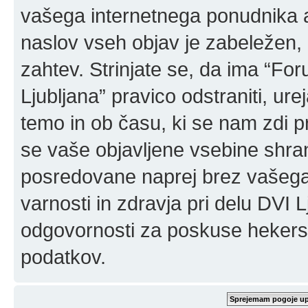
vašega internetnega ponudnika a
naslov vseh objav je zabeležen, 
zahtev. Strinjate se, da ima “For
Ljubljana” pravico odstraniti, urej
temo in ob času, ki se nam zdi p
se vaše objavljene vsebine shran
posredovane naprej brez vašega
varnosti in zdravja pri delu DVI
odgovornosti za poskuse hekerski
podatkov.