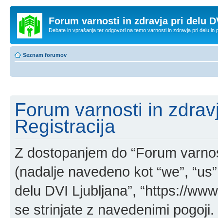
Forum varnosti in zdravja pri delu D
Debate in vprašanja ter odgovori na temo varnosti in zdravja pri delu in
Seznam forumov
Forum varnosti in zdravj
Registracija
Z dostopanjem do “Forum varnosti
(nadalje navedeno kot “we”, “us”,
delu DVI Ljubljana”, “https://www.
se strinjate z navedenimi pogoji