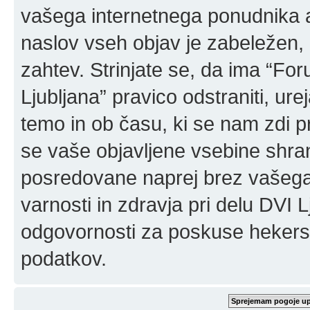
vašega internetnega ponudnika a
naslov vseh objav je zabeležen, 
zahtev. Strinjate se, da ima “For
Ljubljana” pravico odstraniti, urej
temo in ob času, ki se nam zdi p
se vaše objavljene vsebine shran
posredovane naprej brez vašega
varnosti in zdravja pri delu DVI
odgovornosti za poskuse hekerski
podatkov.