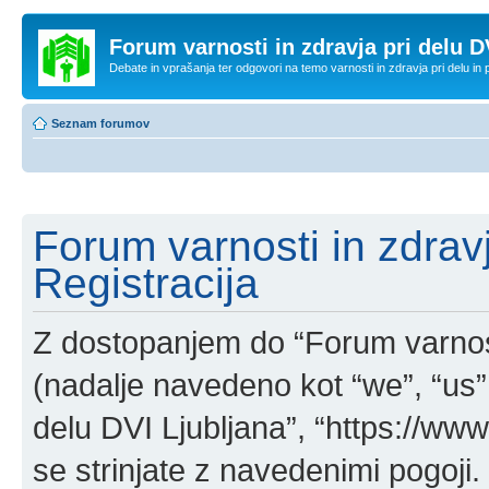
Forum varnosti in zdravja pri delu D
Debate in vprašanja ter odgovori na temo varnosti in zdravja pri delu in
Seznam forumov
Forum varnosti in zdravj
Registracija
Z dostopanjem do “Forum varnosti
(nadalje navedeno kot “we”, “us”,
delu DVI Ljubljana”, “https://www.
se strinjate z navedenimi pogoji