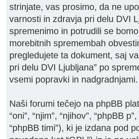
strinjate, vas prosimo, da ne up
varnosti in zdravja pri delu DVI 
spremenimo in potrudili se bomo
morebitnih spremembah obvestimo
pregledujete ta dokument, saj v
pri delu DVI Ljubljana” po spre
vsemi popravki in nadgradnjami.
Naši forumi tečejo na phpBB pla
“oni”, “njim”, “njihov”, “phpBB 
“phpBB timi”), ki je izdana pod po