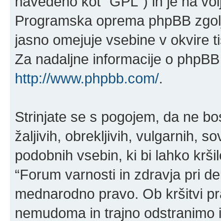
navedeno kot “GPL”) in je na vo
Programska oprema phpBB zgolj 
jasno omejuje vsebine v okvire 
Za nadaljne informacije o phpBB 
http://www.phpbb.com/
.
Strinjate se s pogojem, da ne bos
žaljivih, obrekljivih, vulgarnih, 
podobnih vsebin, ki bi lahko krš
“Forum varnosti in zdravja pri del
mednarodno pravo. Ob kršitvi p
nemudoma in trajno odstranimo iz