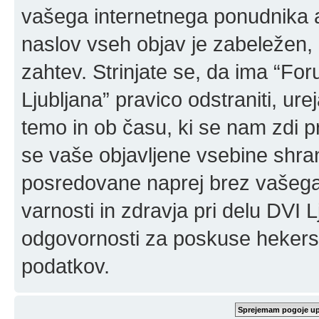
vašega internetnega ponudnika a
naslov vseh objav je zabeležen, 
zahtev. Strinjate se, da ima “For
Ljubljana” pravico odstraniti, urej
temo in ob času, ki se nam zdi p
se vaše objavljene vsebine shran
posredovane naprej brez vašega
varnosti in zdravja pri delu DVI
odgovornosti za poskuse hekerski
podatkov.