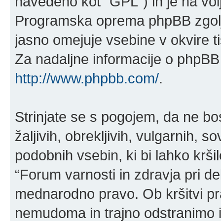
navedeno kot “GPL”) in je na vo
Programska oprema phpBB zgolj 
jasno omejuje vsebine v okvire 
Za nadaljne informacije o phpBB 
http://www.phpbb.com/
.
Strinjate se s pogojem, da ne bos
žaljivih, obrekljivih, vulgarnih, 
podobnih vsebin, ki bi lahko krš
“Forum varnosti in zdravja pri del
mednarodno pravo. Ob kršitvi p
nemudoma in trajno odstranimo iz