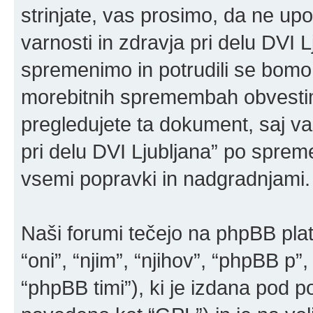
strinjate, vas prosimo, da ne up
varnosti in zdravja pri delu DVI 
spremenimo in potrudili se bomo
morebitnih spremembah obvestimo
pregledujete ta dokument, saj v
pri delu DVI Ljubljana” po spre
vsemi popravki in nadgradnjami.
Naši forumi tečejo na phpBB pla
“oni”, “njim”, “njihov”, “phpBB 
“phpBB timi”), ki je izdana pod po