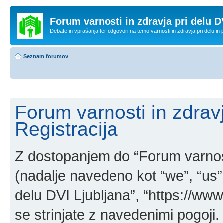
Forum varnosti in zdravja pri delu D
Debate in vprašanja ter odgovori na temo varnosti in zdravja pri delu in
Seznam forumov
Forum varnosti in zdravj
Registracija
Z dostopanjem do “Forum varnosti
(nadalje navedeno kot “we”, “us”,
delu DVI Ljubljana”, “https://www.
se strinjate z navedenimi pogoji