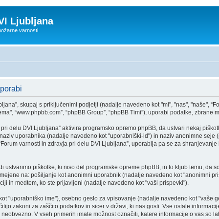
VI Ljubljana
 požarne varnosti
uporabi
jana”, skupaj s priključenimi podjetji (nadalje navedeno kot "mi", "nas", "naše", “For
rema", “www.phpbb.com”, “phpBB Group”, “phpBB Timi”), uporabi podatke, zbrane m
 pri delu DVI Ljubljana” aktivira programsko opremo phpBB, da ustvari nekaj piškot
aziv uporabnika (nadalje navedeno kot "uporabniški-id") in naziv anonimne seje (
Forum varnosti in zdravja pri delu DVI Ljubljana”, uporablja pa se za shranjevanje i
di ustvarimo piškotke, ki niso del programske opreme phpBB, in to kljub temu, da s
 omejene na: pošiljanje kot anonimni uporabnik (nadalje navedeno kot "anonimni prisp
ciji in medtem, ko ste prijavljeni (nadalje navedeno kot "vaši prispevki").
kot "uporabniško ime"), osebno geslo za vpisovanje (nadalje navedeno kot "vaše ges
tijo zakoni za zaščito podatkov in sicer v državi, ki nas gosti. Vse ostale informacij
j neobvezno. V vseh primerih imate možnost označiti, katere informacije o vas so la