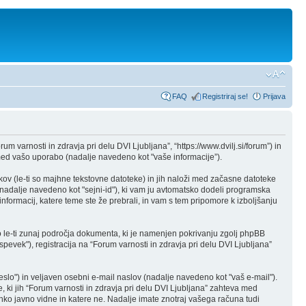
FAQ
Registriraj se!
Prijava
um varnosti in zdravja pri delu DVI Ljubljana”, “https://www.dvilj.si/forum”) in
ed vašo uporabo (nadalje navedeno kot "vaše informacije”).
kov (le-ti so majhne tekstovne datoteke) in jih naloži med začasne datoteke
nadalje navedeno kot "sejni-id"), ki vam ju avtomatsko dodeli programska
nformacij, katere teme ste že prebrali, in vam s tem pripomore k izboljšanju
o le-ti zunaj področja dokumenta, ki je namenjen pokrivanju zgolj phpBB
evek"), registracija na “Forum varnosti in zdravja pri delu DVI Ljubljana”
lo") in veljaven osebni e-mail naslov (nadalje navedeno kot "vaš e-mail").
e, ki jih “Forum varnosti in zdravja pri delu DVI Ljubljana” zahteva med
hko javno vidne in katere ne. Nadalje imate znotraj vašega računa tudi