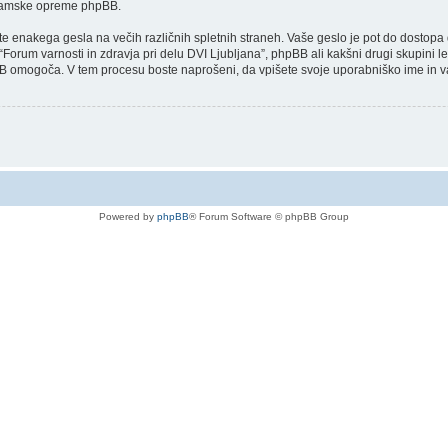
ogramske opreme phpBB.
jate enakega gesla na večih različnih spletnih straneh. Vaše geslo je pot do dostopa
n “Forum varnosti in zdravja pri delu DVI Ljubljana”, phpBB ali kakšni drugi skupin
BB omogoča. V tem procesu boste naprošeni, da vpišete svoje uporabniško ime in 
Powered by
phpBB
® Forum Software © phpBB Group