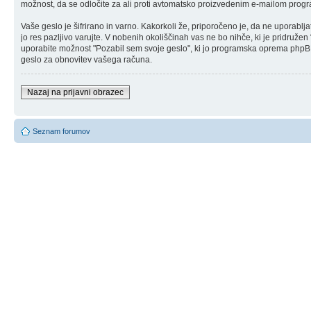
možnost, da se odločite za ali proti avtomatsko proizvedenim e-mailom pr
Vaše geslo je šifrirano in varno. Kakorkoli že, priporočeno je, da ne uporabl
jo res pazljivo varujte. V nobenih okoliščinah vas ne bo nihče, ki je pridruže
uporabite možnost "Pozabil sem svoje geslo", ki jo programska oprema php
geslo za obnovitev vašega računa.
Nazaj na prijavni obrazec
Seznam forumov