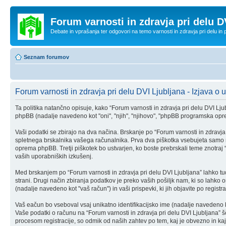
Forum varnosti in zdravja pri delu D
Debate in vprašanja ter odgovori na temo varnosti in zdravja pri delu in
Seznam forumov
Forum varnosti in zdravja pri delu DVI Ljubljana - Izjava o 
Ta politika natančno opisuje, kako “Forum varnosti in zdravja pri delu DVI Ljubl
phpBB (nadalje navedeno kot "oni", "njih", "njihovo", "phpBB programska op
Vaši podatki se zbirajo na dva načina. Brskanje po “Forum varnosti in zdravja
spletnega brskalnika vašega računalnika. Prva dva piškotka vsebujeta samo n
oprema phpBB. Tretji piškotek bo ustvarjen, ko boste prebrskali teme znotraj “
vaših uporabniških izkušenj.
Med brskanjem po “Forum varnosti in zdravja pri delu DVI Ljubljana” lahko tu
strani. Drugi način zbiranja podatkov je preko vaših pošiljk nam, ki so lahko
(nadalje navedeno kot "vaš račun") in vaši prispevki, ki jih objavite po registra
Vaš eačun bo vseboval vsaj unikatno identifikacijsko ime (nadalje navedeno 
Vaše podatki o računu na “Forum varnosti in zdravja pri delu DVI Ljubljana” šči
procesom registracije, so odmik od naših zahtev po tem, kaj je obvezno in ka