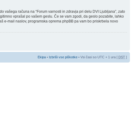
 do vašega računa na “Forum varnosti in zdravja pri delu DVI Ljubljana”, zato
i legitimno vprašal po vašem geslu. Če se vam zgodi, da geslo pozabite, lahko
vaš e-mail naslov, programska oprema phpBB pa vam bo priskrbela novo
Ekipa
•
Izbriši vse piškotke
• Vsi časi so UTC + 1 ura [
DST
]