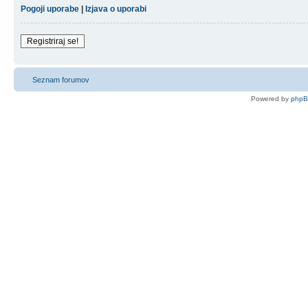
Pogoji uporabe
|
Izjava o uporabi
Registriraj se!
Seznam forumov
Powered by
php