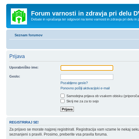
Forum varnosti in zdravja pri delu D
Debate in vprašanja ter odgovori na temo varnosti in zdravja pri delu in
Seznam forumov
Prijava
Uporabniško ime:
Geslo:
Pozabljeno geslo?
Ponovno pošlji aktivacijski e-mail
Samodejna prijava ob vsakem obisku (priporoč
Skrij me za za to sejo
REGISTRIRAJ SE!
Za prijavo se morate najprej registrirati. Registracija vam vzame le nekaj sek
seznanjeni s pravili. Prosimo, preberite vsa pravila foruma.