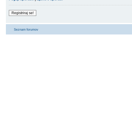
Registriraj se!
Seznam forumov