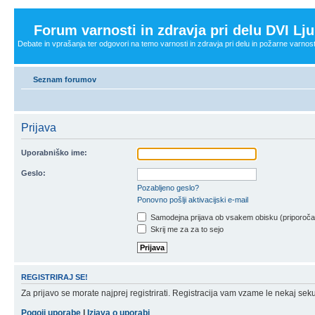
Forum varnosti in zdravja pri delu DVI Lju
Debate in vprašanja ter odgovori na temo varnosti in zdravja pri delu in požarne varnost
Seznam forumov
Prijava
Uporabniško ime:
Geslo:
Pozabljeno geslo?
Ponovno pošlji aktivacijski e-mail
Samodejna prijava ob vsakem obisku (priporoč
Skrij me za za to sejo
REGISTRIRAJ SE!
Za prijavo se morate najprej registrirati. Registracija vam vzame le nekaj sek
Pogoji uporabe
|
Izjava o uporabi