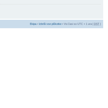
Ekipa
•
Izbriši vse piškotke
• Vsi časi so UTC + 1 ura [
DST
]