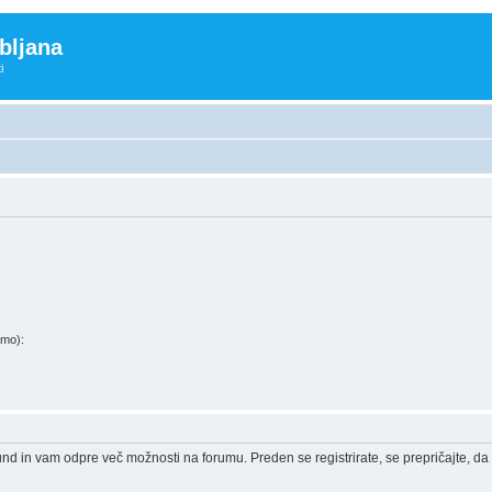
bljana
i
amo):
und in vam odpre več možnosti na forumu. Preden se registrirate, se prepričajte, da 