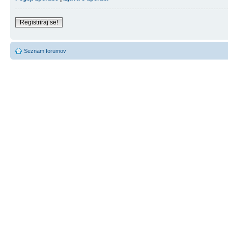
Registriraj se!
Seznam forumov