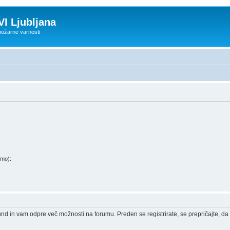
VI Ljubljana
 požarne varnosti
amo):
und in vam odpre več možnosti na forumu. Preden se registrirate, se prepričajte, da 