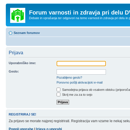
Forum varnosti in zdravja pri delu D
Debate in vprašanja ter odgovori na temo varnosti in zdravja pri delu in
Seznam forumov
Prijava
Uporabniško ime:
Geslo:
Pozabljeno geslo?
Ponovno pošlji aktivacijski e-mail
Samodejna prijava ob vsakem obisku (priporoč
Skrij me za za to sejo
REGISTRIRAJ SE!
Za prijavo se morate najprej registrirati. Registracija vam vzame le nekaj sek
Pogoji uporabe
|
Izjava o uporabi