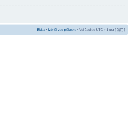
Ekipa
•
Izbriši vse piškotke
• Vsi časi so UTC + 1 ura [
DST
]