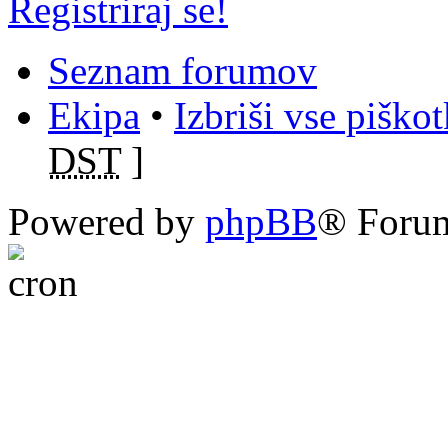
Registriraj se!
Seznam forumov
Ekipa
•
Izbriši vse piško
DST
]
Powered by
phpBB
® Foru