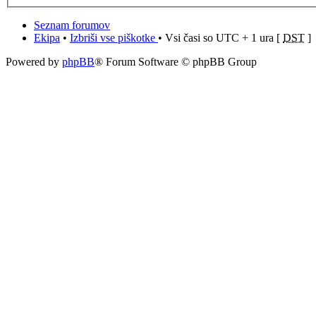
Seznam forumov
Ekipa
•
Izbriši vse piškotke
• Vsi časi so UTC + 1 ura [
DST
]
Powered by
phpBB
® Forum Software © phpBB Group