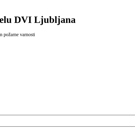
delu DVI Ljubljana
in požarne varnosti