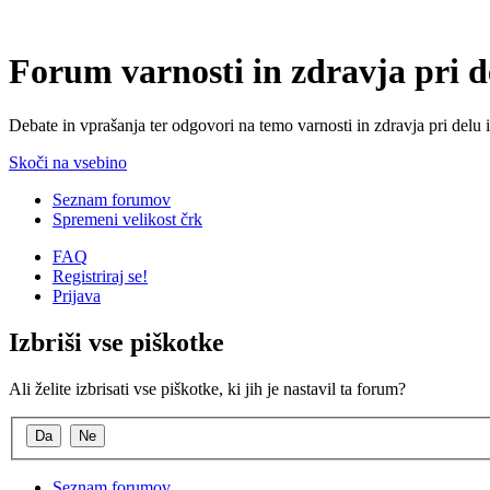
Forum varnosti in zdravja pri 
Debate in vprašanja ter odgovori na temo varnosti in zdravja pri delu 
Skoči na vsebino
Seznam forumov
Spremeni velikost črk
FAQ
Registriraj se!
Prijava
Izbriši vse piškotke
Ali želite izbrisati vse piškotke, ki jih je nastavil ta forum?
Seznam forumov