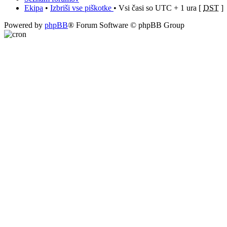
Ekipa
•
Izbriši vse piškotke
• Vsi časi so UTC + 1 ura [
DST
]
Powered by
phpBB
® Forum Software © phpBB Group