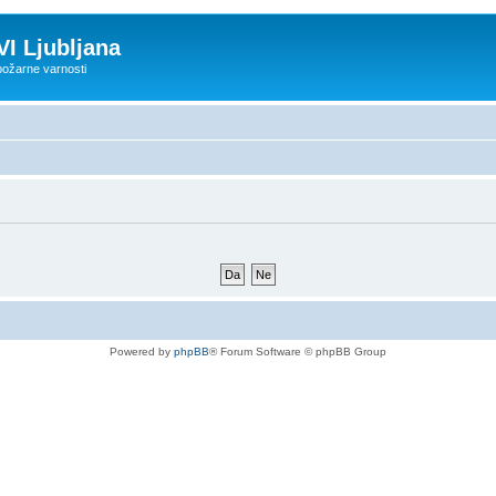
VI Ljubljana
 požarne varnosti
Powered by
phpBB
® Forum Software © phpBB Group