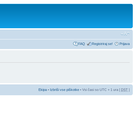
FAQ
Registriraj se!
Prijava
Ekipa
•
Izbriši vse piškotke
• Vsi časi so UTC + 1 ura [
DST
]