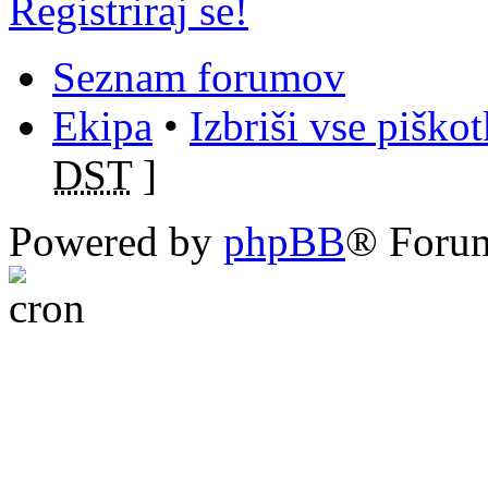
Registriraj se!
Seznam forumov
Ekipa
•
Izbriši vse piško
DST
]
Powered by
phpBB
® Foru