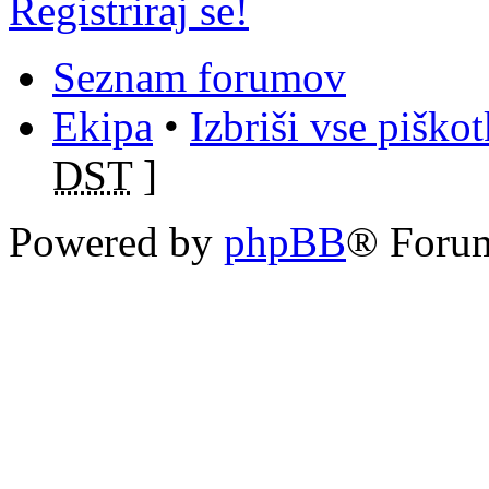
Registriraj se!
Seznam forumov
Ekipa
•
Izbriši vse piško
DST
]
Powered by
phpBB
® Foru