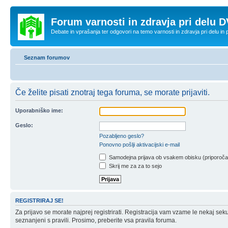
Forum varnosti in zdravja pri delu D
Debate in vprašanja ter odgovori na temo varnosti in zdravja pri delu in
Seznam forumov
Če želite pisati znotraj tega foruma, se morate prijaviti.
Uporabniško ime:
Geslo:
Pozabljeno geslo?
Ponovno pošlji aktivacijski e-mail
Samodejna prijava ob vsakem obisku (priporoč
Skrij me za za to sejo
REGISTRIRAJ SE!
Za prijavo se morate najprej registrirati. Registracija vam vzame le nekaj sek
seznanjeni s pravili. Prosimo, preberite vsa pravila foruma.