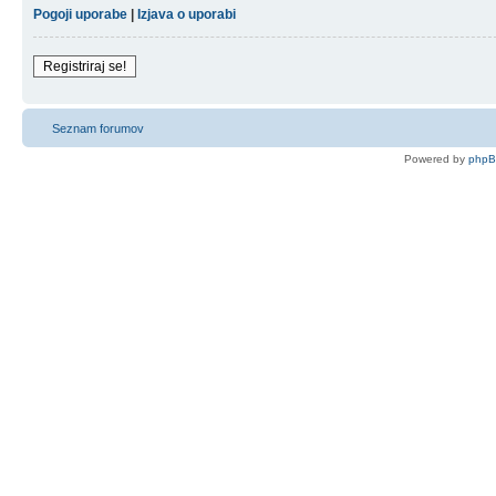
Pogoji uporabe
|
Izjava o uporabi
Registriraj se!
Seznam forumov
Powered by
php