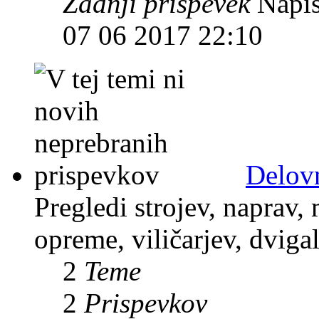
Zadnji prispevek
Napis
07 06 2017 22:10
Delov
Pregledi strojev, naprav,
opreme, viličarjev, dviga
2
Teme
2
Prispevkov