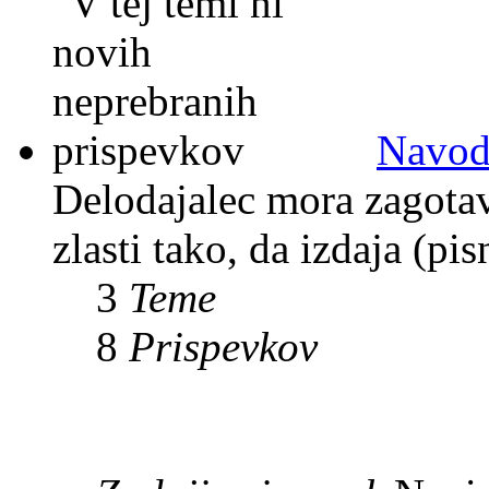
Navodi
Delodajalec mora zagotavl
zlasti tako, da izdaja (pi
3
Teme
8
Prispevkov