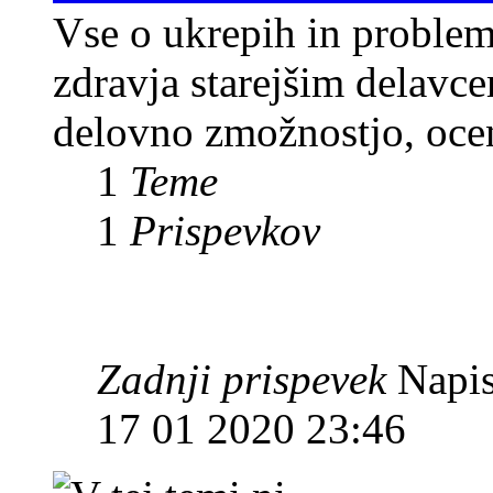
Vse o ukrepih in problemi
zdravja starejšim delavc
delovno zmožnostjo, ocenj
1
Teme
1
Prispevkov
Zadnji prispevek
Napis
17 01 2020 23:46