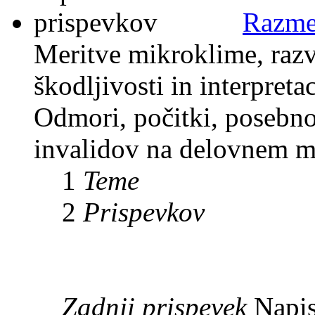
Razme
Meritve mikroklime, razv
škodljivosti in interpreta
Odmori, počitki, posebno
invalidov na delovnem m
1
Teme
2
Prispevkov
Zadnji prispevek
Napis