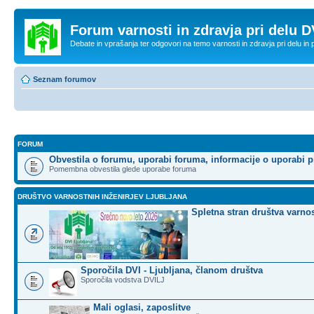
Forum varnosti in zdravja pri delu D
Debate in vprašanja ter odgovori na temo varnosti in zdravja pri delu in
Seznam forumov
FORUM
Obvestila o forumu, uporabi foruma, informacije o uporabi p
Pomembna obvestila glede uporabe foruma
DRUŠTVO VARNOSTNIH INŽENIRJEV LJUBLJANA
Spletna stran društva varnos
Sporočila DVI - Ljubljana, članom društva
Sporočila vodstva DVILJ
Mali oglasi, zaposlitve