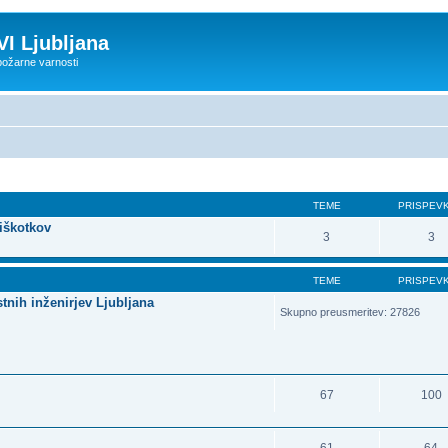
VI Ljubljana
 požarne varnosti
TEME
PRISPEV
iškotkov
3
3
TEME
PRISPEV
tnih inženirjev Ljubljana
Skupno preusmeritev: 27826
67
100