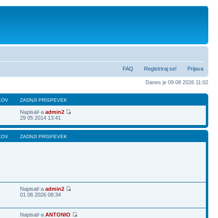
FAQ
Registriraj se!
Prijava
Danes je 09 08 2026 11:02
KOV
ZADNJI PRISPEVEK
Napisal/-a
admin2
29 05 2014 13:41
KOV
ZADNJI PRISPEVEK
Napisal/-a
admin2
01 06 2026 08:34
Napisal/-a
ANTONIO