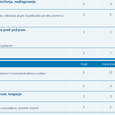
rpinčenja, nadlegovanja
2
3
3
5
b, odločanje ali gre za poškodbo pri delu, primeri iz
stva pred požarom
1
1
ed požarom
2
7
TEME
PRISPEV
6
12
ožarom in komentirali njihovo vsebino
2
4
nost, tveganje
2
3
2
2
 razsvetljava, sprinkler sistemi