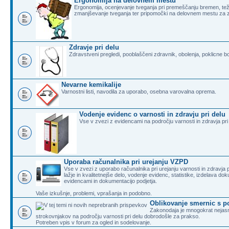
Ergonomija na delovnem mestu
Ergonomija, ocenjevanje tveganja pri premeščanju bremen, teža
zmanjševanje tveganja ter pripomočki na delovnem mestu za 
Zdravje pri delu
Zdravstveni pregledi, pooblaščeni zdravnik, obolenja, poklicne b
Nevarne kemikalije
Varnostni listi, navodila za uporabo, osebna varovalna oprema.
Vodenje evidenc o varnosti in zdravju pri delu
Vse v zvezi z evidencami na področju varnosti in zdravja pri
Uporaba računalnika pri urejanju VZPD
Vse v zvezi z uporabo računalnika pri urejanju varnosti in zdravja
lažje in kvalitetnejše delo, vodenje evidenc, statistike, izdelava do
evidencami in dokumentacijo podjetja.
Vaše izkušnje, problemi, vprašanja in podobno.
Oblikovanje smernic s po
Zakonodaja je mnogokrat nejasna 
strokovnjakov na področju varnosti pri delu dobrodošle za prakso.
Potreben vpis v forum za ogled in sodelovanje.