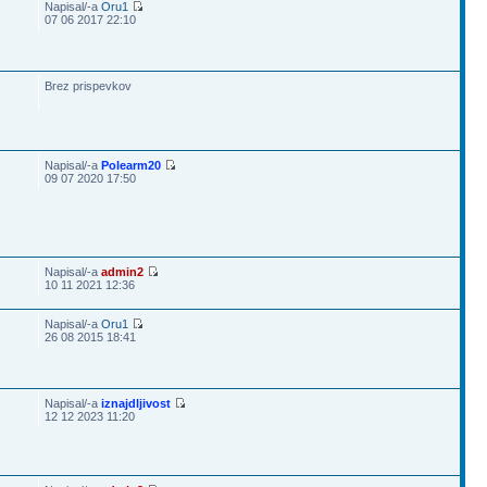
Napisal/-a
Oru1
07 06 2017 22:10
Brez prispevkov
Napisal/-a
Polearm20
09 07 2020 17:50
Napisal/-a
admin2
10 11 2021 12:36
Napisal/-a
Oru1
26 08 2015 18:41
Napisal/-a
iznajdljivost
12 12 2023 11:20