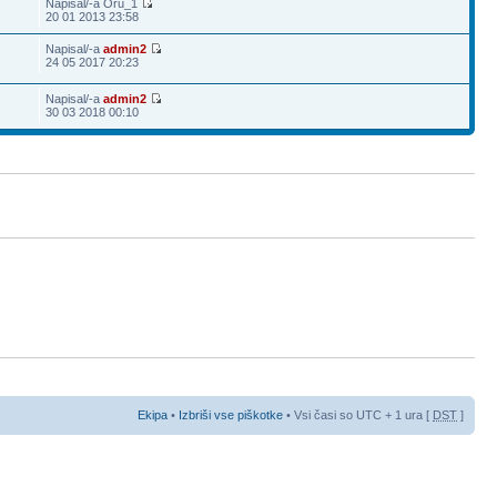
Napisal/-a Oru_1
20 01 2013 23:58
Napisal/-a
admin2
24 05 2017 20:23
Napisal/-a
admin2
30 03 2018 00:10
Ekipa
•
Izbriši vse piškotke
• Vsi časi so UTC + 1 ura [
DST
]