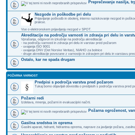
Preprečevanje nasilja, t
Nezgode in poškodbe pri delu
Prijavljanje poškodb in obolenj, interno raziskovanje nezgod in poškod
prakse.
Vse o elektronskem prijavljanju nezgod v SPOT.
Akreditacije na področju varnosti in zdravja pri delu in var
Vprašanja, odgovori in izkušnje na področju akreditacije
- na področju varnosti in zdravja pri delu in varstav pred požarom
- uvajanja ISO 9001
- uvajanja DNV (Det Norske Veritas), NIAHO za bolnice
- druge akreditacije povezane z varnostjo in zdravjem pri delu in varstavu pr
Ostalo, kar ne spada drugam
POŽARNA VARNOST
Predpisi s področja varstva pred požarom
Tukaj bomo objavljali obvestila o predpisih s področja varstva pred p
Požarni redi
Izdelava, mnenja, požarni in evakuacijski načrti.
Požarna ogroženost, var
Gasilna sredstva in oprema
Gasilni aparati, hidranti, hidrantna oprema, naprave za javljanje požara, zasilna