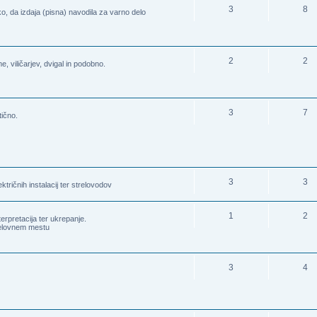
3
8
ako, da izdaja (pisna) navodila za varno delo
2
2
 viličarjev, dvigal in podobno.
3
7
tično.
3
3
tričnih instalacij ter strelovodov
1
2
terpretacija ter ukrepanje.
delovnem mestu
3
4