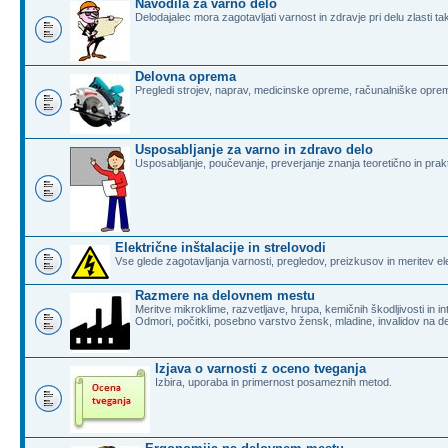
Navodila za varno delo
Delodajalec mora zagotavljati varnost in zdravje pri delu zlasti t
Delovna oprema
Pregledi strojev, naprav, medicinske opreme, računalniške opreme,
Usposabljanje za varno in zdravo delo
Usposabljanje, poučevanje, preverjanje znanja teoretično in prak
Električne inštalacije in strelovodi
Vse glede zagotavljanja varnosti, pregledov, preizkusov in meritev elek
Razmere na delovnem mestu
Meritve mikroklime, razvetljave, hrupa, kemičnih škodljivosti in in
Odmori, počitki, posebno varstvo žensk, mladine, invalidov na 
Izjava o varnosti z oceno tveganja
Izbira, uporaba in primernost posameznih metod.