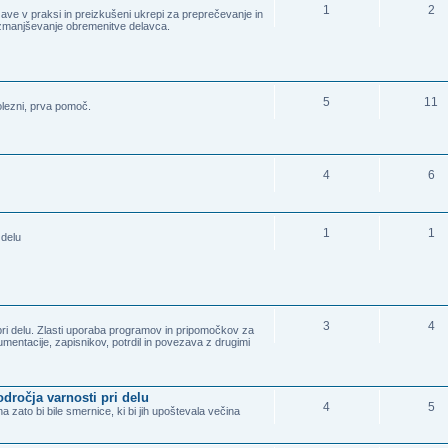
1
2
ve v praksi in preizkušeni ukrepi za preprečevanje in
zmanjševanje obremenitve delavca.
5
11
olezni, prva pomoč.
4
6
1
1
 delu
3
4
 pri delu. Zlasti uporaba programov in pripomočkov za
kumentacije, zapisnikov, potrdil in povezava z drugimi
dročja varnosti pri delu
4
5
zato bi bile smernice, ki bi jih upoštevala večina