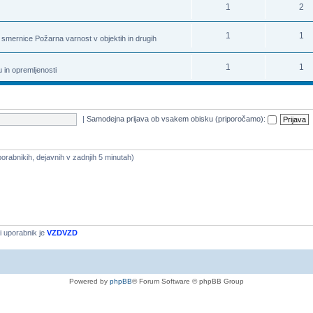
1
2
1
1
 smernice Požarna varnost v objektih in drugih
1
1
u in opremljenosti
|
Samodejna prijava ob vsakem obisku (priporočamo):
uporabnikih, dejavnih v zadnjih 5 minutah)
i uporabnik je
VZDVZD
Powered by
phpBB
® Forum Software © phpBB Group