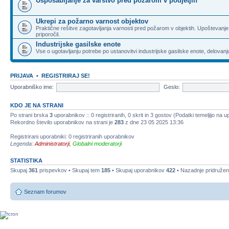
Usposabljanje za varstvo pred požarom v podjetjih
Ukrepi za požarno varnost objektov
Praktične rešitve zagotavljanja varnosti pred požarom v objektih. Upoštevanje
priporočil.
Industrijske gasilske enote
Vse o ugotavljanju potrebe po ustanovitvi industrijske gasilske enote, delovanj
PRIJAVA
•
REGISTRIRAJ SE!
Uporabniško ime:
Geslo:
KDO JE NA STRANI
Po strani brska
3
uporabnikov :: 0 registriranih, 0 skrit in 3 gostov (Podatki temeljijo na 
Rekordno število uporabnikov na strani je
283
z dne 23 05 2025 13:36
Registrirani uporabniki: 0 registriranih uporabnikov
Legenda:
Administratorji
,
Globalni moderatorji
STATISTIKA
Skupaj
361
prispevkov • Skupaj tem
185
• Skupaj uporabnikov
422
• Nazadnje pridružen
Seznam forumov