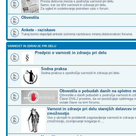
Prosta delovna mesta s področja varnosti pri delu.
Samo, kar se tiče varnosti in zdravja pri delu.
Za ogled in sodelovanje potreben vpis v forum.
Obvestila
Ankete - raziskave
Tukaj bomo objavljali ankete oziroma raziskave mnenj obiskovalcev foruma
VARNOST IN ZDRAVJE PRI DELU
Predpisi o varnosti in zdravju pri delu
Sodna praksa
Sodna praksa s spodročja varnosti in zdravja pri delu
Obvestila o pobudah danih na spletno m
Obvestila o danih pobudah s področja varnosti in zdr
Člane DVILJ prosimo, da se poslužujejo spletnega 
ostale člane na tem forumu.
Varnost in zdravje pri delu starejših delavcev
zmožnostjo
Vse o ukrepih in problemih zagotavljanja varnosti in zdravj
zmožnostjo, ocenjevanje tveganja in ...