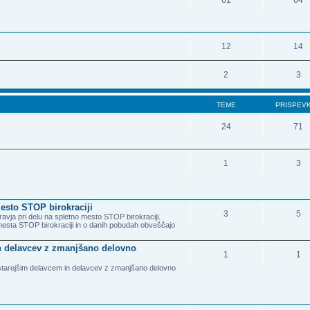
61
64
12
14
2
3
TEME
PRISPEV
24
71
1
3
esto STOP birokraciji
3
5
avja pri delu na spletno mesto STOP birokraciji.
mesta STOP birokraciji in o danih pobudah obveščajo
 in delavcev z zmanjšano delovno
1
1
a starejšim delavcem in delavcev z zmanjšano delovno