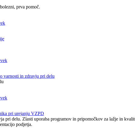
 bolezni, prva pomoč.
ije
 varnosti in zdravju pri delu
lu
nika pri urejanju VZPD
ja pri delu. Zlasti uporaba programov in pripomočkov za lažje in kvalit
ntacijo podjetja.