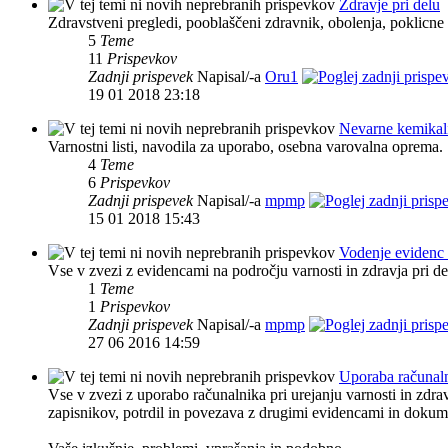
Zdravje pri delu
Zdravstveni pregledi, pooblaščeni zdravnik, obolenja, poklicne
5
Teme
11
Prispevkov
Zadnji prispevek
Napisal/-a
Oru1
19 01 2018 23:18
Nevarne kemikal
Varnostni listi, navodila za uporabo, osebna varovalna oprema.
4
Teme
6
Prispevkov
Zadnji prispevek
Napisal/-a
mpmp
15 01 2018 15:43
Vodenje evidenc o
Vse v zvezi z evidencami na področju varnosti in zdravja pri de
1
Teme
1
Prispevkov
Zadnji prispevek
Napisal/-a
mpmp
27 06 2016 14:59
Uporaba računal
Vse v zvezi z uporabo računalnika pri urejanju varnosti in zdrav
zapisnikov, potrdil in povezava z drugimi evidencami in dokume