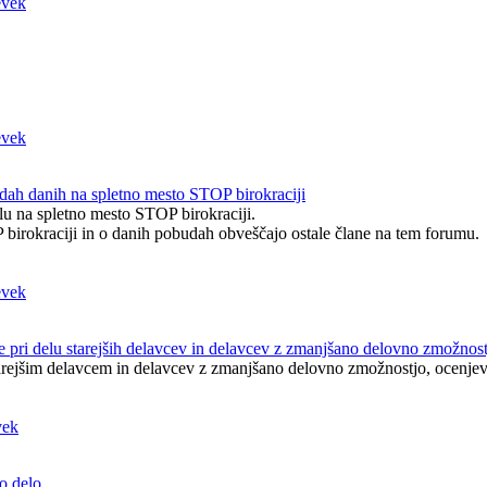
dah danih na spletno mesto STOP birokraciji
elu na spletno mesto STOP birokraciji.
birokraciji in o danih pobudah obveščajo ostale člane na tem forumu.
e pri delu starejših delavcev in delavcev z zmanjšano delovno zmožnos
tarejšim delavcem in delavcev z zmanjšano delovno zmožnostjo, ocenjeva
o delo