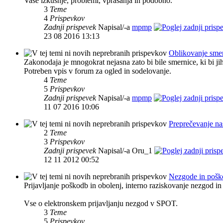
Vaše izkušnje, problemi, vprašanja in podobno.
3
Teme
4
Prispevkov
Zadnji prispevek
Napisal/-a
mpmp
23 08 2016 13:13
Oblikovanje smern
Zakonodaja je mnogokrat nejasna zato bi bile smernice, ki bi ji
Potreben vpis v forum za ogled in sodelovanje.
4
Teme
5
Prispevkov
Zadnji prispevek
Napisal/-a
mpmp
11 07 2016 10:06
Preprečevanje nas
2
Teme
3
Prispevkov
Zadnji prispevek
Napisal/-a Oru_1
12 11 2012 00:52
Nezgode in poško
Prijavljanje poškodb in obolenj, interno raziskovanje nezgod in
Vse o elektronskem prijavljanju nezgod v SPOT.
3
Teme
5
Prispevkov