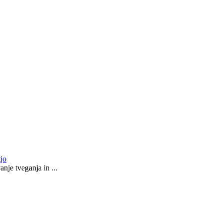
tjo
nje tveganja in ...