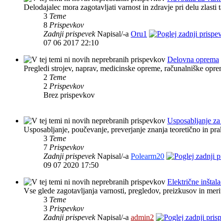
Delodajalec mora zagotavljati varnost in zdravje pri delu zlasti 
3
Teme
8
Prispevkov
Zadnji prispevek
Napisal/-a
Oru1
07 06 2017 22:10
Delovna oprema
Pregledi strojev, naprav, medicinske opreme, računalniške oprem
2
Teme
2
Prispevkov
Brez prispevkov
Usposabljanje za
Usposabljanje, poučevanje, preverjanje znanja teoretično in pra
3
Teme
7
Prispevkov
Zadnji prispevek
Napisal/-a
Polearm20
09 07 2020 17:50
Električne inštala
Vse glede zagotavljanja varnosti, pregledov, preizkusov in merite
3
Teme
3
Prispevkov
Zadnji prispevek
Napisal/-a
admin2