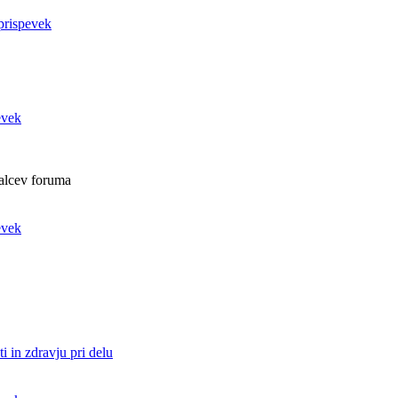
alcev foruma
i in zdravju pri delu