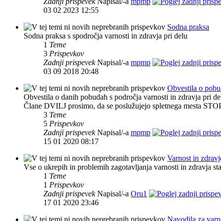
Zadnji prispevek
Napisal/-a
mpmp
03 02 2023 12:55
Sodna praksa
Sodna praksa s spodročja varnosti in zdravja pri delu
1
Teme
3
Prispevkov
Zadnji prispevek
Napisal/-a
mpmp
03 09 2018 20:48
Obvestila o pobu
Obvestila o danih pobudah s področja varnosti in zdravja pri d
Člane DVILJ prosimo, da se poslužujejo spletnega mesta STOP 
3
Teme
5
Prispevkov
Zadnji prispevek
Napisal/-a
mpmp
15 01 2020 08:17
Varnost in zdravj
Vse o ukrepih in problemih zagotavljanja varnosti in zdravja s
1
Teme
1
Prispevkov
Zadnji prispevek
Napisal/-a
Oru1
17 01 2020 23:46
Navodila za varn