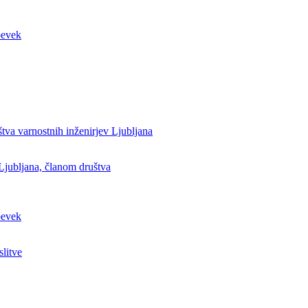
štva varnostnih inženirjev Ljubljana
Ljubljana, članom društva
slitve