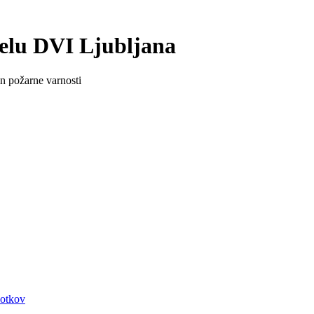
delu DVI Ljubljana
in požarne varnosti
kotkov