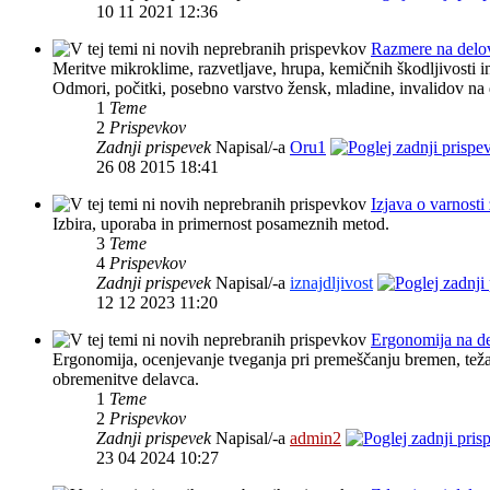
10 11 2021 12:36
Razmere na del
Meritve mikroklime, razvetljave, hrupa, kemičnih škodljivosti in 
Odmori, počitki, posebno varstvo žensk, mladine, invalidov n
1
Teme
2
Prispevkov
Zadnji prispevek
Napisal/-a
Oru1
26 08 2015 18:41
Izjava o varnosti
Izbira, uporaba in primernost posameznih metod.
3
Teme
4
Prispevkov
Zadnji prispevek
Napisal/-a
iznajdljivost
12 12 2023 11:20
Ergonomija na d
Ergonomija, ocenjevanje tveganja pri premeščanju bremen, teža
obremenitve delavca.
1
Teme
2
Prispevkov
Zadnji prispevek
Napisal/-a
admin2
23 04 2024 10:27