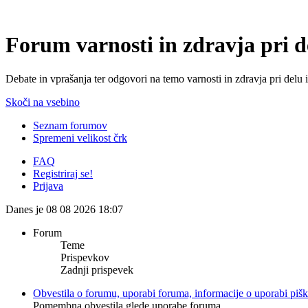
Forum varnosti in zdravja pri 
Debate in vprašanja ter odgovori na temo varnosti in zdravja pri delu 
Skoči na vsebino
Seznam forumov
Spremeni velikost črk
FAQ
Registriraj se!
Prijava
Danes je 08 08 2026 18:07
Forum
Teme
Prispevkov
Zadnji prispevek
Obvestila o forumu, uporabi foruma, informacije o uporabi piš
Pomembna obvestila glede uporabe foruma