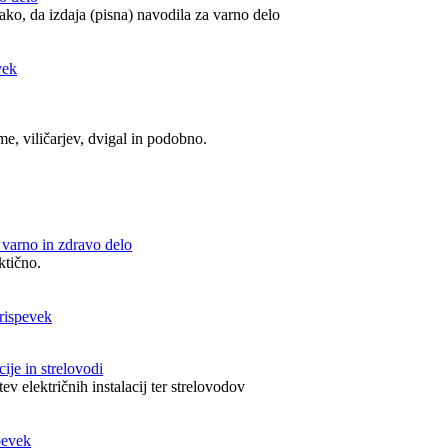
tako, da izdaja (pisna) navodila za varno delo
e, viličarjev, dvigal in podobno.
 varno in zdravo delo
ktično.
cije in strelovodi
v električnih instalacij ter strelovodov