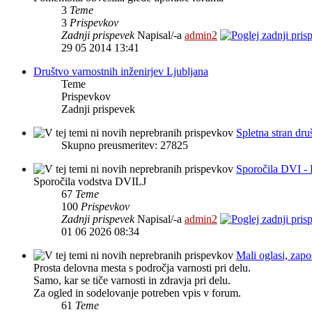
3
Teme
3
Prispevkov
Zadnji prispevek
Napisal/-a
admin2
29 05 2014 13:41
Društvo varnostnih inženirjev Ljubljana
Teme
Prispevkov
Zadnji prispevek
Spletna stran dru
Skupno preusmeritev: 27825
Sporočila DVI - 
Sporočila vodstva DVILJ
67
Teme
100
Prispevkov
Zadnji prispevek
Napisal/-a
admin2
01 06 2026 08:34
Mali oglasi, zapo
Prosta delovna mesta s področja varnosti pri delu.
Samo, kar se tiče varnosti in zdravja pri delu.
Za ogled in sodelovanje potreben vpis v forum.
61
Teme