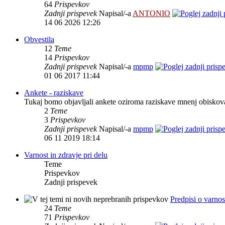
64
Prispevkov
Zadnji prispevek
Napisal/-a
ANTONIO
14 06 2026 12:26
Obvestila
12
Teme
14
Prispevkov
Zadnji prispevek
Napisal/-a
mpmp
01 06 2017 11:44
Ankete - raziskave
Tukaj bomo objavljali ankete oziroma raziskave mnenj obiskov
2
Teme
3
Prispevkov
Zadnji prispevek
Napisal/-a
mpmp
06 11 2019 18:14
Varnost in zdravje pri delu
Teme
Prispevkov
Zadnji prispevek
Predpisi o varnost
24
Teme
71
Prispevkov