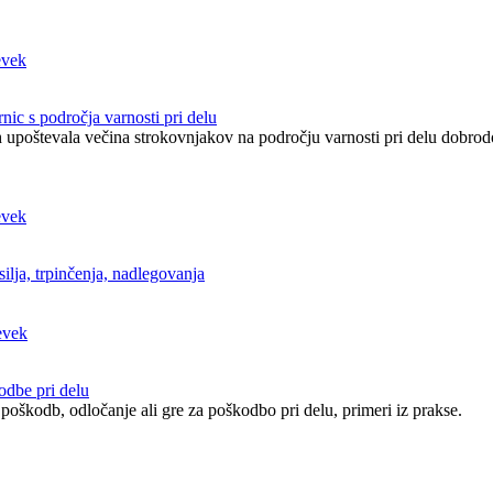
ic s področja varnosti pri delu
h upoštevala večina strokovnjakov na področju varnosti pri delu dobrod
ilja, trpinčenja, nadlegovanja
dbe pri delu
 poškodb, odločanje ali gre za poškodbo pri delu, primeri iz prakse.