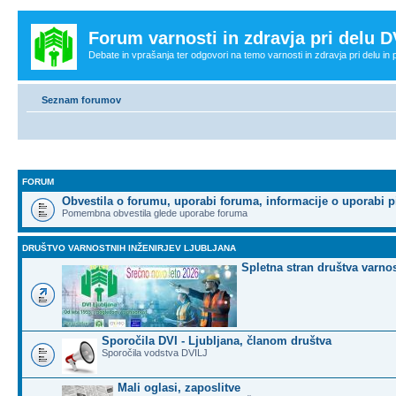
Forum varnosti in zdravja pri delu D
Debate in vprašanja ter odgovori na temo varnosti in zdravja pri delu in
Seznam forumov
FORUM
Obvestila o forumu, uporabi foruma, informacije o uporabi p
Pomembna obvestila glede uporabe foruma
DRUŠTVO VARNOSTNIH INŽENIRJEV LJUBLJANA
Spletna stran društva varnos
Sporočila DVI - Ljubljana, članom društva
Sporočila vodstva DVILJ
Mali oglasi, zaposlitve