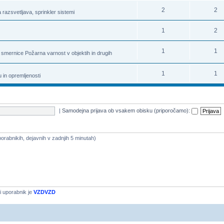
2
2
 razsvetljava, sprinkler sistemi
1
2
1
1
 smernice Požarna varnost v objektih in drugih
1
1
u in opremljenosti
|
Samodejna prijava ob vsakem obisku (priporočamo):
uporabnikih, dejavnih v zadnjih 5 minutah)
i uporabnik je
VZDVZD