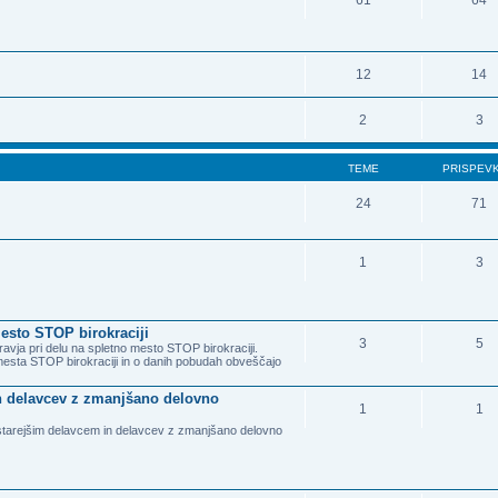
61
64
12
14
2
3
TEME
PRISPEV
24
71
1
3
esto STOP birokraciji
3
5
avja pri delu na spletno mesto STOP birokraciji.
mesta STOP birokraciji in o danih pobudah obveščajo
 in delavcev z zmanjšano delovno
1
1
a starejšim delavcem in delavcev z zmanjšano delovno