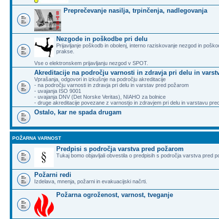
Preprečevanje nasilja, trpinčenja, nadlegovanja
Nezgode in poškodbe pri delu
Prijavljanje poškodb in obolenj, interno raziskovanje nezgod in poškod
prakse.
Vse o elektronskem prijavljanju nezgod v SPOT.
Akreditacije na področju varnosti in zdravja pri delu in var
Vprašanja, odgovori in izkušnje na področju akreditacije
- na področju varnosti in zdravja pri delu in varstav pred požarom
- uvajanja ISO 9001
- uvajanja DNV (Det Norske Veritas), NIAHO za bolnice
- druge akreditacije povezane z varnostjo in zdravjem pri delu in varstavu pr
Ostalo, kar ne spada drugam
POŽARNA VARNOST
Predpisi s področja varstva pred požarom
Tukaj bomo objavljali obvestila o predpisih s področja varstva pred p
Požarni redi
Izdelava, mnenja, požarni in evakuacijski načrti.
Požarna ogroženost, varnost, tveganje