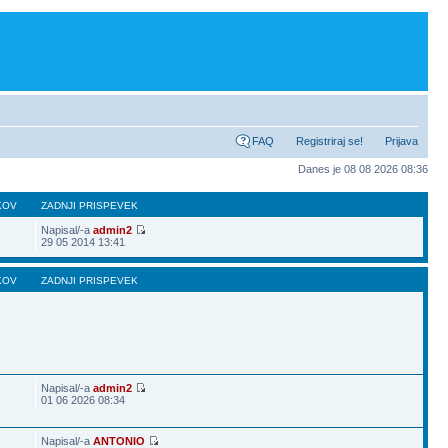
FAQ
Registriraj se!
Prijava
Danes je 08 08 2026 08:36
KOV
ZADNJI PRISPEVEK
Napisal/-a
admin2
29 05 2014 13:41
KOV
ZADNJI PRISPEVEK
Napisal/-a
admin2
01 06 2026 08:34
Napisal/-a
ANTONIO