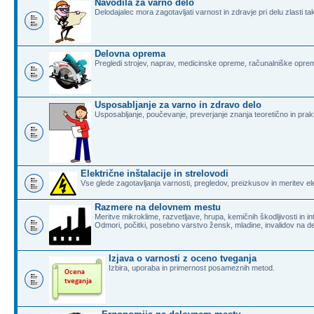
Navodila za varno delo
Delodajalec mora zagotavljati varnost in zdravje pri delu zlasti t
Delovna oprema
Pregledi strojev, naprav, medicinske opreme, računalniške opreme,
Usposabljanje za varno in zdravo delo
Usposabljanje, poučevanje, preverjanje znanja teoretično in prak
Električne inštalacije in strelovodi
Vse glede zagotavljanja varnosti, pregledov, preizkusov in meritev elek
Razmere na delovnem mestu
Meritve mikroklime, razvetljave, hrupa, kemičnih škodljivosti in in
Odmori, počitki, posebno varstvo žensk, mladine, invalidov na 
Izjava o varnosti z oceno tveganja
Izbira, uporaba in primernost posameznih metod.