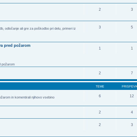
2
3
3
5
b, odločanje ali gre za poškodbo pri delu, primeri iz
stva pred požarom
1
1
ed požarom
2
7
TEME
PRISPEV
6
12
ožarom in komentirali njihovo vsebino
2
4
2
3