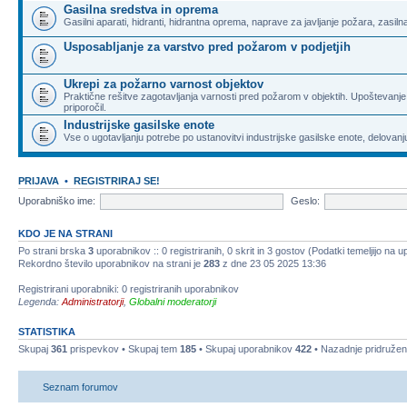
Gasilna sredstva in oprema
Gasilni aparati, hidranti, hidrantna oprema, naprave za javljanje požara, zasilna
Usposabljanje za varstvo pred požarom v podjetjih
Ukrepi za požarno varnost objektov
Praktične rešitve zagotavljanja varnosti pred požarom v objektih. Upoštevanje
priporočil.
Industrijske gasilske enote
Vse o ugotavljanju potrebe po ustanovitvi industrijske gasilske enote, delovanj
PRIJAVA
•
REGISTRIRAJ SE!
Uporabniško ime:
Geslo:
KDO JE NA STRANI
Po strani brska
3
uporabnikov :: 0 registriranih, 0 skrit in 3 gostov (Podatki temeljijo na 
Rekordno število uporabnikov na strani je
283
z dne 23 05 2025 13:36
Registrirani uporabniki: 0 registriranih uporabnikov
Legenda:
Administratorji
,
Globalni moderatorji
STATISTIKA
Skupaj
361
prispevkov • Skupaj tem
185
• Skupaj uporabnikov
422
• Nazadnje pridružen
Seznam forumov