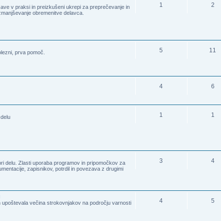
1
2
ve v praksi in preizkušeni ukrepi za preprečevanje in
zmanjševanje obremenitve delavca.
5
11
olezni, prva pomoč.
4
6
1
1
 delu
3
4
 pri delu. Zlasti uporaba programov in pripomočkov za
kumentacije, zapisnikov, potrdil in povezava z drugimi
u
4
5
ih upoštevala večina strokovnjakov na področju varnosti