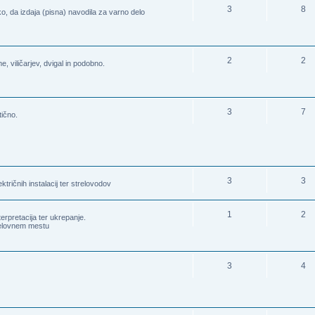
3
8
ako, da izdaja (pisna) navodila za varno delo
2
2
 viličarjev, dvigal in podobno.
3
7
tično.
3
3
tričnih instalacij ter strelovodov
1
2
terpretacija ter ukrepanje.
delovnem mestu
3
4