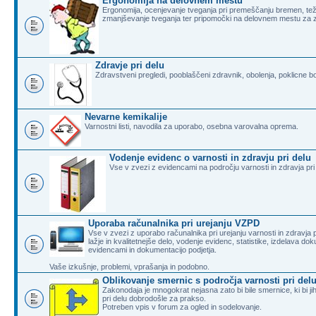
Ergonomija na delovnem mestu
Ergonomija, ocenjevanje tveganja pri premeščanju bremen, teža
zmanjševanje tveganja ter pripomočki na delovnem mestu za 
Zdravje pri delu
Zdravstveni pregledi, pooblaščeni zdravnik, obolenja, poklicne b
Nevarne kemikalije
Varnostni listi, navodila za uporabo, osebna varovalna oprema.
Vodenje evidenc o varnosti in zdravju pri delu
Vse v zvezi z evidencami na področju varnosti in zdravja pri
Uporaba računalnika pri urejanju VZPD
Vse v zvezi z uporabo računalnika pri urejanju varnosti in zdravja
lažje in kvalitetnejše delo, vodenje evidenc, statistike, izdelava do
evidencami in dokumentacijo podjetja.
Vaše izkušnje, problemi, vprašanja in podobno.
Oblikovanje smernic s področja varnosti pri del
Zakonodaja je mnogokrat nejasna zato bi bile smernice, ki bi j
pri delu dobrodošle za prakso.
Potreben vpis v forum za ogled in sodelovanje.