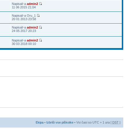
Napisal/-a
admin2
11 06 2015 21:04
Napisal/-a Oru_1
20 01 2013 23:58
Napisal/-a
admin2
24 05 2017 20:23
Napisal/-a
admin2
30 03 2018 00:10
Ekipa
•
Izbriši vse piškotke
• Vsi časi so UTC + 1 ura [
DST
]