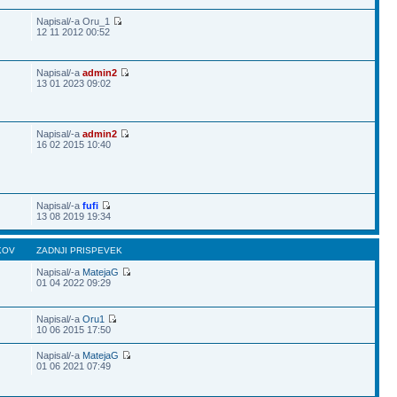
Napisal/-a Oru_1
12 11 2012 00:52
Napisal/-a
admin2
13 01 2023 09:02
Napisal/-a
admin2
16 02 2015 10:40
Napisal/-a
fufi
13 08 2019 19:34
KOV
ZADNJI PRISPEVEK
Napisal/-a
MatejaG
01 04 2022 09:29
Napisal/-a
Oru1
10 06 2015 17:50
Napisal/-a
MatejaG
01 06 2021 07:49