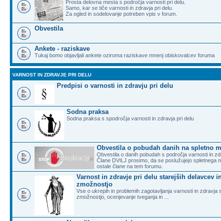
Prosta delovna mesta s področja varnosti pri delu.
Samo, kar se tiče varnosti in zdravja pri delu.
Za ogled in sodelovanje potreben vpis v forum.
Obvestila
Ankete - raziskave
Tukaj bomo objavljali ankete oziroma raziskave mnenj obiskovalcev foruma
VARNOST IN ZDRAVJE PRI DELU
Predpisi o varnosti in zdravju pri delu
Sodna praksa
Sodna praksa s spodročja varnosti in zdravja pri delu
Obvestila o pobudah danih na spletno m
Obvestila o danih pobudah s področja varnosti in zdr
Člane DVILJ prosimo, da se poslužujejo spletnega 
ostale člane na tem forumu.
Varnost in zdravje pri delu starejših delavcev
zmožnostjo
Vse o ukrepih in problemih zagotavljanja varnosti in zdravj
zmožnostjo, ocenjevanje tveganja in ...