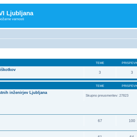
VI Ljubljana
 požarne varnosti
TEME
PRISPEV
iškotkov
3
3
TEME
PRISPEV
tnih inženirjev Ljubljana
Skupno preusmeritev: 27823
67
100