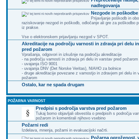
nadlegovanja
Nezgode in poškodbe 
Prijavljanje poškodb in obo
raziskovanje nezgod in poškodb, odločanje ali gre za poškodbo pri
iz prakse.
Vse o elektronskem prijavljanju nezgod v SPOT.
Akreditacije na področju varnosti in zdravja pri delu i
pred požarom
Vprašanja, odgovori in izkušnje na področju akreditacije
- na področju varnosti in zdravja pri delu in varstav pred požarom
- uvajanja ISO 9001
- uvajanja DNV (Det Norske Veritas), NIAHO za bolnice
- druge akreditacije povezane z varnostjo in zdravjem pri delu in 
požarom
Ostalo, kar ne spada drugam
POŽARNA VARNOST
Predpisi s področja varstva pred požarom
Tukaj bomo objavljali obvestila o predpisih s področja va
požarom in komentirali njihovo vsebino
Požarni redi
Izdelava, mnenja, požarni in evakuacijski načrti.
Požarna ogroženost, 