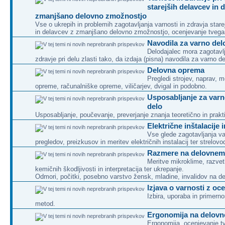
starejših delavcev in 
zmanjšano delovno zmožnostjo
Vse o ukrepih in problemih zagotavljanja varnosti in zdravja sta
in delavcev z zmanjšano delovno zmožnostjo, ocenjevanje tveganj
Navodila za varno del
Delodajalec mora zagotavlj
zdravje pri delu zlasti tako, da izdaja (pisna) navodila za varno de
Delovna oprema
Pregledi strojev, naprav, 
opreme, računalniške opreme, viličarjev, dvigal in podobno.
Usposabljanje za varn
delo
Usposabljanje, poučevanje, preverjanje znanja teoretično in prakt
Električne inštalacije 
Vse glede zagotavljanja va
pregledov, preizkusov in meritev električnih instalacij ter strelov
Razmere na delovnem
Meritve mikroklime, razvet
kemičnih škodljivosti in interpretacija ter ukrepanje.
Odmori, počitki, posebno varstvo žensk, mladine, invalidov na 
Izjava o varnosti z oc
Izbira, uporaba in primer
metod.
Ergonomija na delov
Ergonomija, ocenjevanje tv