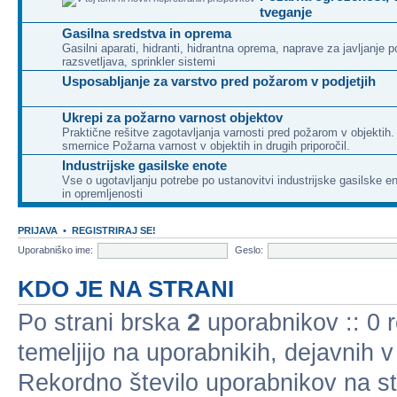
tveganje
Gasilna sredstva in oprema
Gasilni aparati, hidranti, hidrantna oprema, naprave za javljanje p
razsvetljava, sprinkler sistemi
Usposabljanje za varstvo pred požarom v podjetjih
Ukrepi za požarno varnost objektov
Praktične rešitve zagotavljanja varnosti pred požarom v objektih
smernice Požarna varnost v objektih in drugih priporočil.
Industrijske gasilske enote
Vse o ugotavljanju potrebe po ustanovitvi industrijske gasilske e
in opremljenosti
PRIJAVA
•
REGISTRIRAJ SE!
Uporabniško ime:
Geslo:
KDO JE NA STRANI
Po strani brska
2
uporabnikov :: 0 re
temeljijo na uporabnikih, dejavnih 
Rekordno število uporabnikov na st