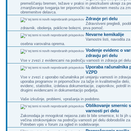
premeščanju bremen, težave v praksi in preizkušeni ukrepi za pr
zmanjševanje tveganja ter pripomočki na delovnem mestu za zm
obremenitve delavca.
Zdravje pri delu
Zdravstveni pregledi, poob
zdravnik, obolenja, poklicne bolezni, prva pomoč.
Nevarne kemikalije
Varnostni listi, navodila z
osebna varovalna oprema.
Vodenje evidenc o var
zdravju pri delu
Vse v zvezi z evidencami na področju varnosti in zdravja pri delu
Uporaba računalnika p
VZPD
Vse v zvezi z uporabo računalnika pri urejanju varnosti in zdravja 
uporaba programov in pripomočkov za lažje in kvalitetnejše delo,
evidenc, statistike, izdelava dokumentacije, zapisnikov, potrdil 
drugimi evidencami in dokumentacijo podjetja.
Vaše izkušnje, problemi, vprašanja in podobno.
Oblikovanje smernic s
varnosti pri delu
Zakonodaja je mnogokrat nejasna zato bi bile smernice, ki bi jih 
večina strokovnjakov na področju varnosti pri delu dobrodošle za
Potreben vpis v forum za ogled in sodelovanje.
Preprečevanje nasilja,