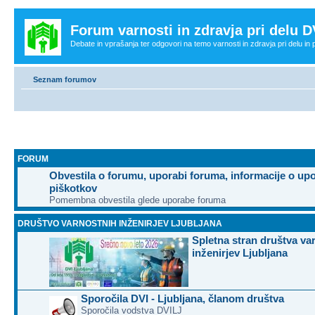
Forum varnosti in zdravja pri delu D
Debate in vprašanja ter odgovori na temo varnosti in zdravja pri delu in
Seznam forumov
FORUM
Obvestila o forumu, uporabi foruma, informacije o up
piškotkov
Pomembna obvestila glede uporabe foruma
DRUŠTVO VARNOSTNIH INŽENIRJEV LJUBLJANA
Spletna stran društva va
inženirjev Ljubljana
Sporočila DVI - Ljubljana, članom društva
Sporočila vodstva DVILJ