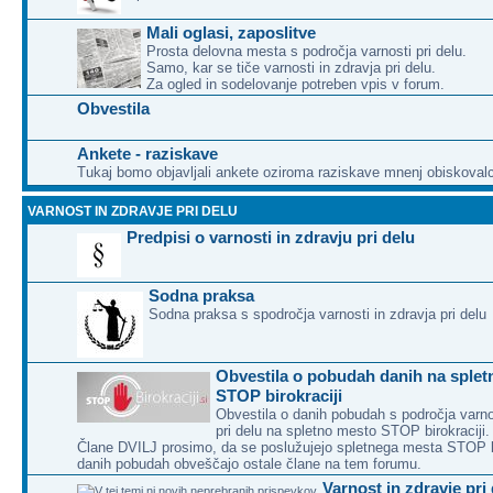
Mali oglasi, zaposlitve
Prosta delovna mesta s področja varnosti pri delu.
Samo, kar se tiče varnosti in zdravja pri delu.
Za ogled in sodelovanje potreben vpis v forum.
Obvestila
Ankete - raziskave
Tukaj bomo objavljali ankete oziroma raziskave mnenj obiskoval
VARNOST IN ZDRAVJE PRI DELU
Predpisi o varnosti in zdravju pri delu
Sodna praksa
Sodna praksa s spodročja varnosti in zdravja pri delu
Obvestila o pobudah danih na sple
STOP birokraciji
Obvestila o danih pobudah s področja varnos
pri delu na spletno mesto STOP birokraciji.
Člane DVILJ prosimo, da se poslužujejo spletnega mesta STOP bir
danih pobudah obveščajo ostale člane na tem forumu.
Varnost in zdravje pri