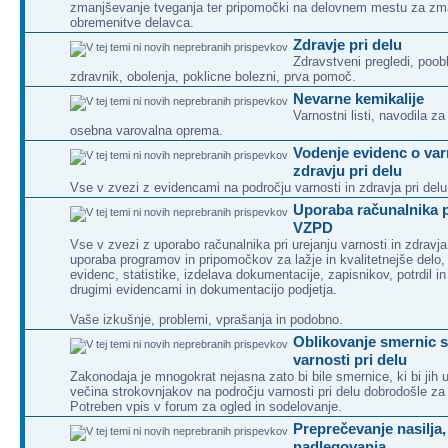
zmanjševanje tveganja ter pripomočki na delovnem mestu za zm
obremenitve delavca.
Zdravje pri delu
Zdravstveni pregledi, poob
zdravnik, obolenja, poklicne bolezni, prva pomoč.
Nevarne kemikalije
Varnostni listi, navodila z
osebna varovalna oprema.
Vodenje evidenc o var
zdravju pri delu
Vse v zvezi z evidencami na področju varnosti in zdravja pri delu
Uporaba računalnika p
VZPD
Vse v zvezi z uporabo računalnika pri urejanju varnosti in zdravja 
uporaba programov in pripomočkov za lažje in kvalitetnejše delo,
evidenc, statistike, izdelava dokumentacije, zapisnikov, potrdil 
drugimi evidencami in dokumentacijo podjetja.
Vaše izkušnje, problemi, vprašanja in podobno.
Oblikovanje smernic s
varnosti pri delu
Zakonodaja je mnogokrat nejasna zato bi bile smernice, ki bi jih 
večina strokovnjakov na področju varnosti pri delu dobrodošle za
Potreben vpis v forum za ogled in sodelovanje.
Preprečevanje nasilja,
nadlegovanja