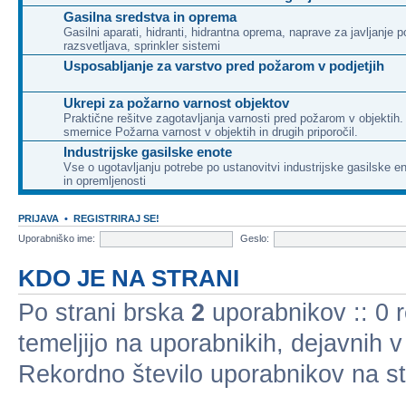
Gasilna sredstva in oprema
Gasilni aparati, hidranti, hidrantna oprema, naprave za javljanje p
razsvetljava, sprinkler sistemi
Usposabljanje za varstvo pred požarom v podjetjih
Ukrepi za požarno varnost objektov
Praktične rešitve zagotavljanja varnosti pred požarom v objektih
smernice Požarna varnost v objektih in drugih priporočil.
Industrijske gasilske enote
Vse o ugotavljanju potrebe po ustanovitvi industrijske gasilske e
in opremljenosti
PRIJAVA
•
REGISTRIRAJ SE!
Uporabniško ime:
Geslo:
KDO JE NA STRANI
Po strani brska
2
uporabnikov :: 0 re
temeljijo na uporabnikih, dejavnih 
Rekordno število uporabnikov na st