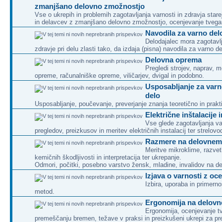
zmanjšano delovno zmožnostjo
Vse o ukrepih in problemih zagotavljanja varnosti in zdravja sta
in delavcev z zmanjšano delovno zmožnostjo, ocenjevanje tveganj
Navodila za varno del
Delodajalec mora zagotavlj
zdravje pri delu zlasti tako, da izdaja (pisna) navodila za varno de
Delovna oprema
Pregledi strojev, naprav, 
opreme, računalniške opreme, viličarjev, dvigal in podobno.
Usposabljanje za varn
delo
Usposabljanje, poučevanje, preverjanje znanja teoretično in prakt
Električne inštalacije 
Vse glede zagotavljanja va
pregledov, preizkusov in meritev električnih instalacij ter strelov
Razmere na delovnem
Meritve mikroklime, razvet
kemičnih škodljivosti in interpretacija ter ukrepanje.
Odmori, počitki, posebno varstvo žensk, mladine, invalidov na 
Izjava o varnosti z oc
Izbira, uporaba in primer
metod.
Ergonomija na delov
Ergonomija, ocenjevanje tv
premeščanju bremen, težave v praksi in preizkušeni ukrepi za pr