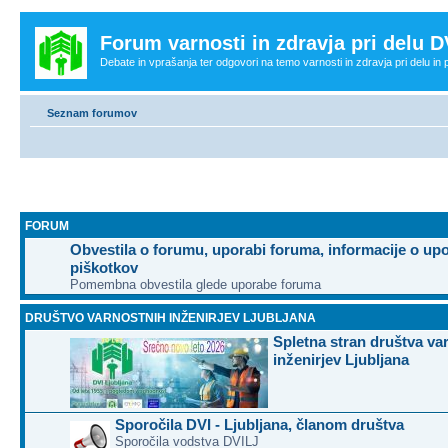
Forum varnosti in zdravja pri delu D
Debate in vprašanja ter odgovori na temo varnosti in zdravja pri delu in
Seznam forumov
FORUM
Obvestila o forumu, uporabi foruma, informacije o up
piškotkov
Pomembna obvestila glede uporabe foruma
DRUŠTVO VARNOSTNIH INŽENIRJEV LJUBLJANA
Spletna stran društva va
inženirjev Ljubljana
Sporočila DVI - Ljubljana, članom društva
Sporočila vodstva DVILJ