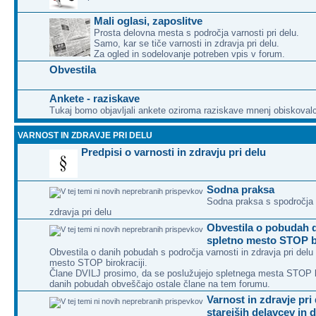
Mali oglasi, zaposlitve
Prosta delovna mesta s področja varnosti pri delu.
Samo, kar se tiče varnosti in zdravja pri delu.
Za ogled in sodelovanje potreben vpis v forum.
Obvestila
Ankete - raziskave
Tukaj bomo objavljali ankete oziroma raziskave mnenj obiskoval
VARNOST IN ZDRAVJE PRI DELU
Predpisi o varnosti in zdravju pri delu
Sodna praksa
Sodna praksa s spodročja 
zdravja pri delu
Obvestila o pobudah 
spletno mesto STOP bi
Obvestila o danih pobudah s področja varnosti in zdravja pri delu
mesto STOP birokraciji.
Člane DVILJ prosimo, da se poslužujejo spletnega mesta STOP bir
danih pobudah obveščajo ostale člane na tem forumu.
Varnost in zdravje pri
starejših delavcev in 