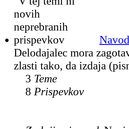
Navodi
Delodajalec mora zagotavl
zlasti tako, da izdaja (pi
3
Teme
8
Prispevkov