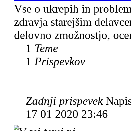
Vse o ukrepih in problemi
zdravja starejšim delavc
delovno zmožnostjo, ocenj
1
Teme
1
Prispevkov
Zadnji prispevek
Napis
17 01 2020 23:46