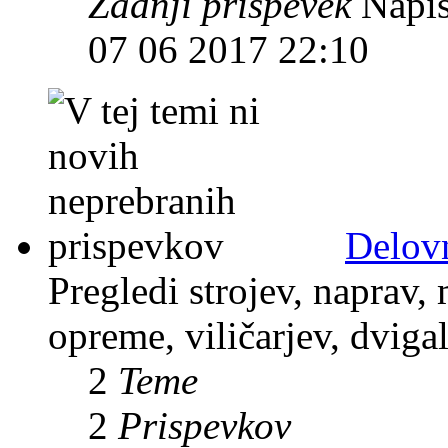
Zadnji prispevek
Napis
07 06 2017 22:10
Delov
Pregledi strojev, naprav,
opreme, viličarjev, dviga
2
Teme
2
Prispevkov