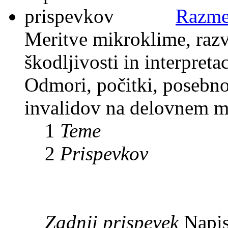
Razme
Meritve mikroklime, razv
škodljivosti in interpreta
Odmori, počitki, posebno
invalidov na delovnem m
1
Teme
2
Prispevkov
Zadnji prispevek
Napis