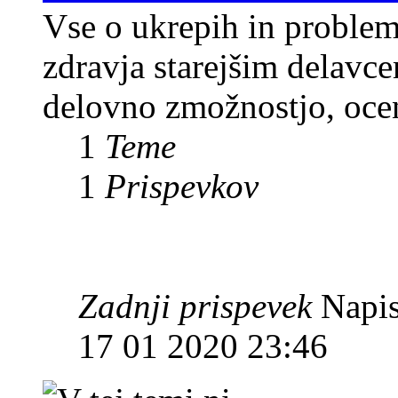
Vse o ukrepih in problemi
zdravja starejšim delavc
delovno zmožnostjo, ocenj
1
Teme
1
Prispevkov
Zadnji prispevek
Napis
17 01 2020 23:46