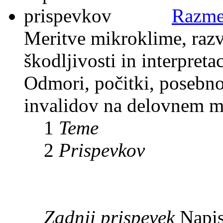
Razme
Meritve mikroklime, razv
škodljivosti in interpreta
Odmori, počitki, posebno
invalidov na delovnem m
1
Teme
2
Prispevkov
Zadnji prispevek
Napis