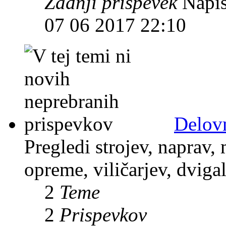
Zadnji prispevek
Napis
07 06 2017 22:10
Delov
Pregledi strojev, naprav,
opreme, viličarjev, dviga
2
Teme
2
Prispevkov