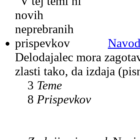
Navodi
Delodajalec mora zagotavl
zlasti tako, da izdaja (pi
3
Teme
8
Prispevkov