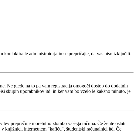
kontaktirajte administratorja in se prepričajte, da vas niso izključili.
i ne. Ne glede na to pa vam registracija omogoči dostop do dodatnih
opisi skupin uporabnikov itd. in ker vam bo vzelo le kakšno minuto, je
avitev preprečuje morebitno zlorabo vašega računa. Če želite ostati
 knjižnici, internetnem "kafiču", študentski računalnici itd. Če