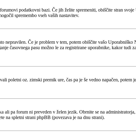
 v forumovi podatkovni bazi. Če jih želite spremeniti, obiščite stran s
mogočil spremembo vseh vaših nastavitev.
zato nepravilen. Če je problem v tem, potem obiščite vašo Uporabniško 
je časovnega pasu možno le za registrirane uporabnike, kakor tudi za več
tevali poletni oz. zimski premik ure, čas pa je še vedno napačen, potem 
ka ali pa forum ni preveden v želen jezik. Obrnite se na administratorja,
ete na spletni strani phpBB (povezava je na dnu strani).