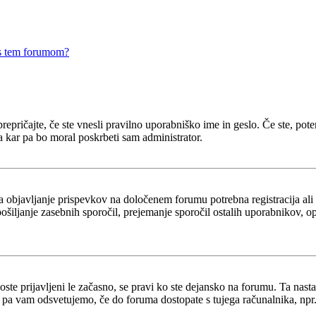
 s tem forumom?
epričajte, če ste vnesli pravilno uporabniško ime in geslo. Če ste, potem 
a kar pa bo moral poskrbeti sam administrator.
za objavljanje prispevkov na določenem forumu potrebna registracija al
 pošiljanje zasebnih sporočil, prejemanje sporočil ostalih uporabnikov, 
boste prijavljeni le začasno, se pravi ko ste dejansko na forumu. Ta nast
 pa vam odsvetujemo, če do foruma dostopate s tujega računalnika, npr. v