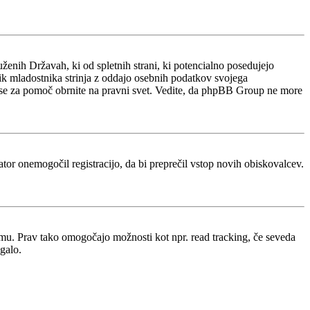
ženih Državah, ki od spletnih strani, ki potencialno posedujejo
nik mladostnika strinja z oddajo osebnih podatkov svojega
acijo, se za pomoč obrnite na pravni svet. Vedite, da phpBB Group ne more
rator onemogočil registracijo, da bi preprečil vstop novih obiskovalcev.
rumu. Prav tako omogočajo možnosti kot npr. read tracking, če seveda
galo.