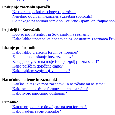
Pošiljanje zasebnih sporočil
Ne morem poslati zasebnega sporočila!
Nenehno dobivam nezaželena zasebna sporočila!
Od nekoga na forumu sem dobil vsiljeno (spam) oz. žaljivo spo
Prijatelji in Sovražniki
Kdo so moji Prijatelji in Sovražniki na seznamu?
Kako lahko uporabnike dodam na oz. odstranim s seznama Prija
Iskanje po forumih
Kako lahko preiščem forum oz. forume?
Zakaj je moje iskanje brez rezultatov?
Zakaj je odgovor na moje iskanje zgolj prazna stran!?
Kako poiščem določene člane?
Kako najdem svoje objave in teme?
Naročnine na teme in zaznamki
Kakšna je razlika med zaznamki in naročninami na teme?
Kako se na določene forume ali teme naročim?
Kako svojo naročnino odstranim?
Priponke
Katere priponke so dovoljene na tem forumu?
Kako najdem svoje priponke?