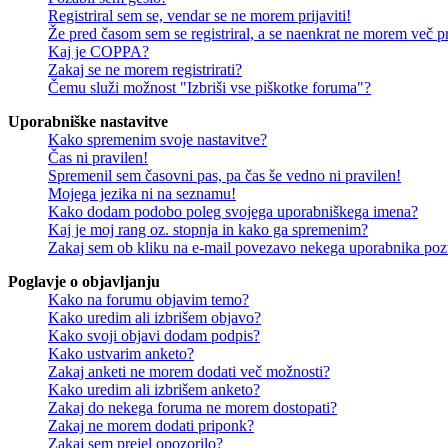
Registriral sem se, vendar se ne morem prijaviti!
Že pred časom sem se registriral, a se naenkrat ne morem več pri
Kaj je COPPA?
Zakaj se ne morem registrirati?
Čemu služi možnost "Izbriši vse piškotke foruma"?
Uporabniške nastavitve
Kako spremenim svoje nastavitve?
Čas ni pravilen!
Spremenil sem časovni pas, pa čas še vedno ni pravilen!
Mojega jezika ni na seznamu!
Kako dodam podobo poleg svojega uporabniškega imena?
Kaj je moj rang oz. stopnja in kako ga spremenim?
Zakaj sem ob kliku na e-mail povezavo nekega uporabnika pozv
Poglavje o objavljanju
Kako na forumu objavim temo?
Kako uredim ali izbrišem objavo?
Kako svoji objavi dodam podpis?
Kako ustvarim anketo?
Zakaj anketi ne morem dodati več možnosti?
Kako uredim ali izbrišem anketo?
Zakaj do nekega foruma ne morem dostopati?
Zakaj ne morem dodati priponk?
Zakaj sem prejel opozorilo?