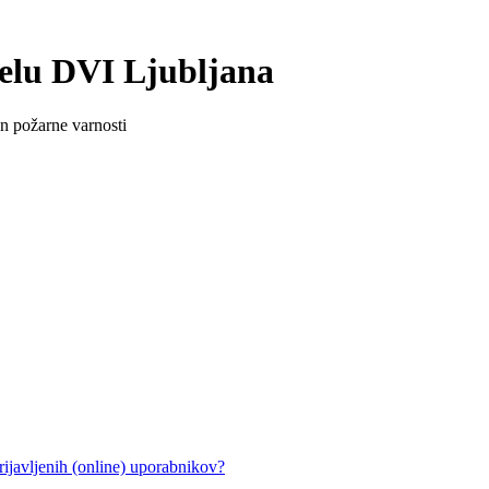
delu DVI Ljubljana
in požarne varnosti
ijavljenih (online) uporabnikov?