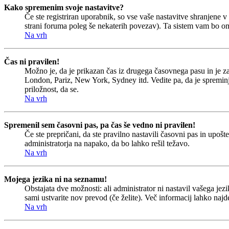
Kako spremenim svoje nastavitve?
Če ste registriran uporabnik, so vse vaše nastavitve shranjene
strani foruma poleg še nekaterih povezav). Ta sistem vam bo o
Na vrh
Čas ni pravilen!
Možno je, da je prikazan čas iz drugega časovnega pasu in je 
London, Pariz, New York, Sydney itd. Vedite pa, da je spreminjan
priložnost, da se.
Na vrh
Spremenil sem časovni pas, pa čas še vedno ni pravilen!
Če ste prepričani, da ste pravilno nastavili časovni pas in upoš
administratorja na napako, da bo lahko rešil težavo.
Na vrh
Mojega jezika ni na seznamu!
Obstajata dve možnosti: ali administrator ni nastavil vašega jezi
sami ustvarite nov prevod (če želite). Več informacij lahko najd
Na vrh