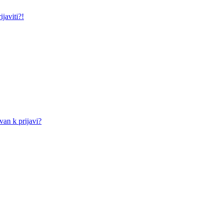
javiti?!
an k prijavi?