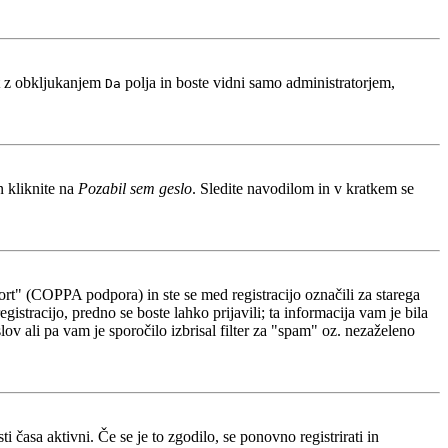
t z obkljukanjem
polja in boste vidni samo administratorjem,
Da
n kliknite na
Pozabil sem geslo
. Sledite navodilom in v kratkem se
rt" (COPPA podpora) in ste se med registracijo označili za starega
gistracijo, predno se boste lahko prijavili; ta informacija vam je bila
slov ali pa vam je sporočilo izbrisal filter za "spam" oz. nezaželeno
 časa aktivni. Če se je to zgodilo, se ponovno registrirati in