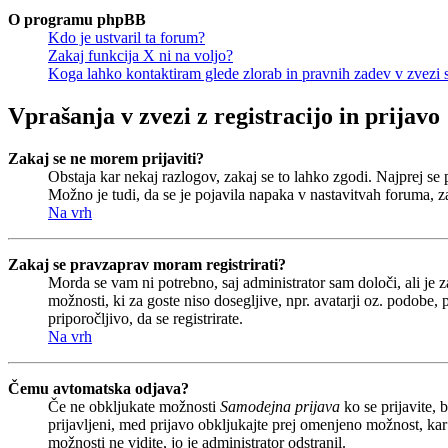
O programu phpBB
Kdo je ustvaril ta forum?
Zakaj funkcija X ni na voljo?
Koga lahko kontaktiram glede zlorab in pravnih zadev v zvezi
Vprašanja v zvezi z registracijo in prijavo
Zakaj se ne morem prijaviti?
Obstaja kar nekaj razlogov, zakaj se to lahko zgodi. Najprej se pr
Možno je tudi, da se je pojavila napaka v nastavitvah foruma, z
Na vrh
Zakaj se pravzaprav moram registrirati?
Morda se vam ni potrebno, saj administrator sam določi, ali je 
možnosti, ki za goste niso dosegljive, npr. avatarji oz. podobe,
priporočljivo, da se registrirate.
Na vrh
Čemu avtomatska odjava?
Če ne obkljukate možnosti
Samodejna prijava
ko se prijavite, 
prijavljeni, med prijavo obkljukajte prej omenjeno možnost, kar
možnosti ne vidite, jo je administrator odstranil.