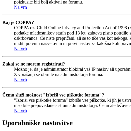
poizkusite biti bolj aktivni na forumu.
Na vrh
Kaj je COPPA?
COPPA oz. Child Online Privacy and Protection Act of 1998 (Akt 
podatke mladostnikov starih pod 13 let, zahteva pisno potrdilo 
oskrbovanca. Če niste prepričani, ali se to tiče vas kot nekoga, 
nuditi pravnih nasvetov in ni pravi naslov za kakršna koli pravn
Na vrh
Zakaj se ne morem registrirati?
Možno je, da je administrator blokiral vaš IP naslov ali uporabni
Z vprašanji se obrnite na administratorja foruma.
Na vrh
Čemu služi možnost "Izbriši vse piškotke foruma"?
"Izbriši vse piškotke foruma" izbriše vse piškotke, ki jih je u
niso bile prepovedane s strani administratorja. Če imate težave
Na vrh
Uporabniške nastavitve