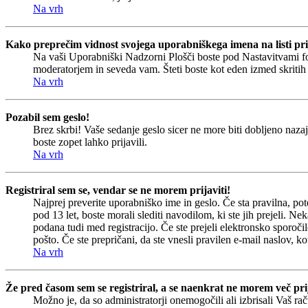
Na vrh
Kako preprečim vidnost svojega uporabniškega imena na listi pri
Na vaši Uporabniški Nadzorni Plošči boste pod Nastavitvami 
moderatorjem in seveda vam. Šteti boste kot eden izmed skriti
Na vrh
Pozabil sem geslo!
Brez skrbi! Vaše sedanje geslo sicer ne more biti dobljeno nazaj
boste zopet lahko prijavili.
Na vrh
Registriral sem se, vendar se ne morem prijaviti!
Najprej preverite uporabniško ime in geslo. Če sta pravilna, p
pod 13 let, boste morali slediti navodilom, ki ste jih prejeli. Ne
podana tudi med registracijo. Če ste prejeli elektronsko sporočil
pošto. Če ste prepričani, da ste vnesli pravilen e-mail naslov, ko
Na vrh
Že pred časom sem se registriral, a se naenkrat ne morem več prij
Možno je, da so administratorji onemogočili ali izbrisali Vaš rač