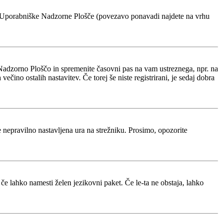
voje Uporabniške Nadzorne Plošče (povezavo ponavadi najdete na vrhu
Nadzorno Ploščo in spremenite časovni pas na vam ustreznega, npr. na
ino ostalih nastavitev. Če torej še niste registrirani, je sedaj dobra
je nepravilno nastavljena ura na strežniku. Prosimo, opozorite
 če lahko namesti želen jezikovni paket. Če le-ta ne obstaja, lahko