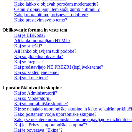
Kako lahko o objavah poročam moderatorju?
Čemu v objavljanju tem služi gumb "Shrani"?
Zakaj mora biti moj prispevek odobren?
Kako prestavim svojo temo?
Oblikovanje foruma in vrste tem
Kaj je BBKoda?
Ali lahko uporabljam HTML?
Kaj so smeški?
Ali lahko objavljam tudi podobe?
Kaj so globalna obvestila?
Kaj so razglasi?
Kaj predstavljajo NE PREZRI (lepljivek) teme?
Kaj so zaklenjene teme?
Kaj so ikone tem?
Uporabniški nivoji in skupine
Kaj so Administratorji?
Kaj so Moderatorji?
Kaj so uporabniške skupine?
Kje se nahajajo uporabniške skupine in kako se kakšni priključi
Kako postanem vodja uporabniške skupine?
Zakaj se nekatere uporabniške skupine pojavljajo v različnih b
Kaj je "Privzeta uporabniška skupina"?
Kaj je povezava "Ekipa"?