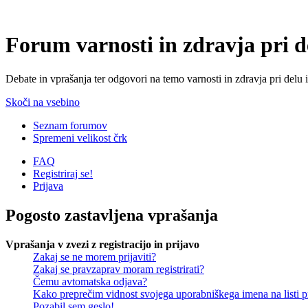
Forum varnosti in zdravja pri 
Debate in vprašanja ter odgovori na temo varnosti in zdravja pri delu 
Skoči na vsebino
Seznam forumov
Spremeni velikost črk
FAQ
Registriraj se!
Prijava
Pogosto zastavljena vprašanja
Vprašanja v zvezi z registracijo in prijavo
Zakaj se ne morem prijaviti?
Zakaj se pravzaprav moram registrirati?
Čemu avtomatska odjava?
Kako preprečim vidnost svojega uporabniškega imena na listi pr
Pozabil sem geslo!