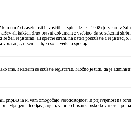
o otroški zasebnosti in zaščiti na spletu iz leta 1998) je zakon v Zdru
staršev ali kakšen drug pravni dokument z vsebino, da se zakoniti skrb
ki se želi registrirati, ali spletne strani, na kateri poskušate z registr
a vprašanja, razen tistih, ki so navedena spodaj.
ško ime, s katerim se skušate registrirati. Možno je tudi, da je administ
stvaril phpBB in ki vam omogočajo verodostojnost in prijavljenost na fo
 s prijavljanjem ali odjavljanjem, vam bo brisanje piškotkov morda poma