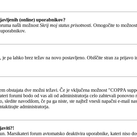
javljenih (online) uporabnikov?
foruma našli možnost
Skrij moj status prisotnosti
. Omogočite to možnos
h uporabnikov.
, je pa lahko brez težav na novo postavljeno. Obiščite stran za prijavo i
otem obstajata dve možni težavi. Če je vključena možnost "COPPA suppo
kateri forumi bodo od vas ali od administratorja celo zahtevali ponovno re
o, sledite navodilom, če pa ga niste, ste najbrž vnesli napačni e-mail na
ntaktirajte administratorja.
aviti?!
un. Marsikateri forum avtomatsko deaktivira uporabnike, kateri niso dosti