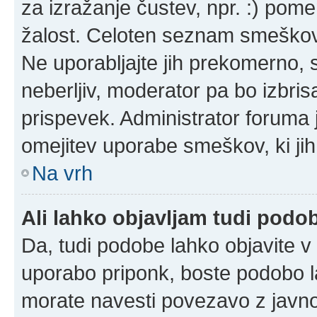
za izražanje čustev, npr. :) pom
žalost. Celoten seznam smeškov 
Ne uporabljajte jih prekomerno, 
neberljiv, moderator pa bo izbris
prispevek. Administrator foruma 
omejitev uporabe smeškov, ki jih
Na vrh
Ali lahko objavljam tudi podo
Da, tudi podobe lahko objavite v 
uporabo priponk, boste podobo l
morate navesti povezavo z javn