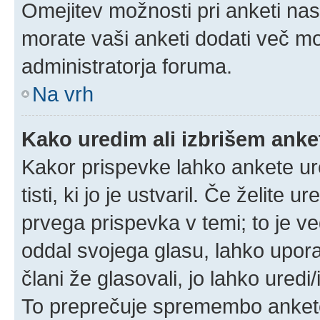
Omejitev možnosti pri anketi nas
morate vaši anketi dodati več mo
administratorja foruma.
Na vrh
Kako uredim ali izbrišem ank
Kakor prispevke lahko ankete ure
tisti, ki jo je ustvaril. Če želite u
prvega prispevka v temi; to je 
oddal svojega glasu, lahko uporab
člani že glasovali, jo lahko uredi
To preprečuje spremembo ankete 