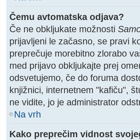
Čemu avtomatska odjava?
Če ne obkljukate možnosti
Samod
prijavljeni le začasno, se pravi 
preprečuje morebitno zlorabo vaše
med prijavo obkljukajte prej om
odsvetujemo, če do foruma dostop
knjižnici, internetnem "kafiču", š
ne vidite, jo je administrator odstr
Na vrh
Kako preprečim vidnost svoje