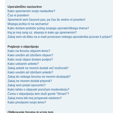
Uporabniške nastavitve
Kako spremenim svoje nastavitve?
Čas ni pravilen!
Spremenil sem časovni pas, pa čas še vedno ni pravilen!
Mojega jezika ni na seznamu!
Kako dodam podobo poleg svojega uporabniškega imena?
Kaj je moj rang oz. stopnja in kako ga spremenim?
Zakaj sem ob kliku na e-mail povezavo nekega uporabnika pozvan k prijavi?
Poglavje o objavljanju
Kako na forumu objavim temo?
Kako uredim ali izbrišem objavo?
Kako svoji objavi dodam podpis?
Kako ustvarim anketo?
Zakaj anketi ne morem dodati več možnosti?
Kako uredim ali izbrišem anketo?
Zakaj do nekega foruma ne morem dostopati?
Zakaj ne morem dodati priponk?
Zakaj sem prejel opozorilo?
Kako lahko o objavah poročam moderatorju?
Čemu v objavljanju tem služi gumb "Shrani"?
Zakaj mora biti moj prispevek odobren?
Kako prestavim svojo temo?
Oblikovanje foruma in vrste tem