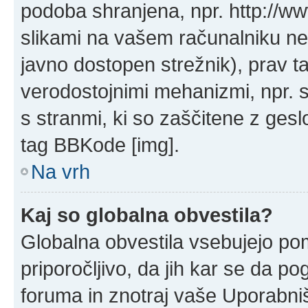
podoba shranjena, npr. http://ww
slikami na vašem računalniku ne
javno dostopen strežnik), prav 
verodostojnimi mehanizmi, npr. s 
s stranmi, ki so zaščitene z ges
tag BBKode [img].
Na vrh
Kaj so globalna obvestila?
Globalna obvestila vsebujejo po
priporočljivo, da jih kar se da po
foruma in znotraj vaše Uporabni