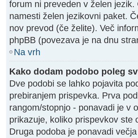
forum ni preveden v želen jezik. 
namesti želen jezikovni paket. Če
nov prevod (če želite). Več infor
phpBB (povezava je na dnu stran
Na vrh
Kako dodam podobo poleg sv
Dve podobi se lahko pojavita p
prebiranjem prispevka. Prva po
rangom/stopnjo - ponavadi je v ob
prikazuje, koliko prispevkov ste o
Druga podoba je ponavadi večja 