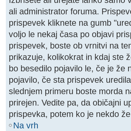
ali administrator foruma. Prispe
prispevek kliknete na gumb "ured
voljo le nekaj časa po objavi pr
prispevek, boste ob vrnitvi na t
prikazuje, kolikokrat in kdaj ste 
bo besedilo pojavilo le, če je ž
pojavilo, če sta prispevek uredil
slednjem primeru boste morda naš
prirejen. Vedite pa, da običajni u
prispevka, potem ko je nekdo že
Na vrh