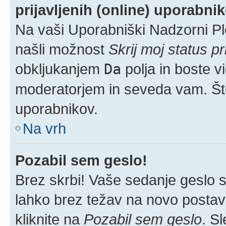
prijavljenih (online) uporabni
Na vaši Uporabniški Nadzorni Pl
našli možnost
Skrij moj status pr
obkljukanjem
Da
polja in boste v
moderatorjem in seveda vam. Šte
uporabnikov.
Na vrh
Pozabil sem geslo!
Brez skrbi! Vaše sedanje geslo si
lahko brez težav na novo postavlj
kliknite na
Pozabil sem geslo
. S