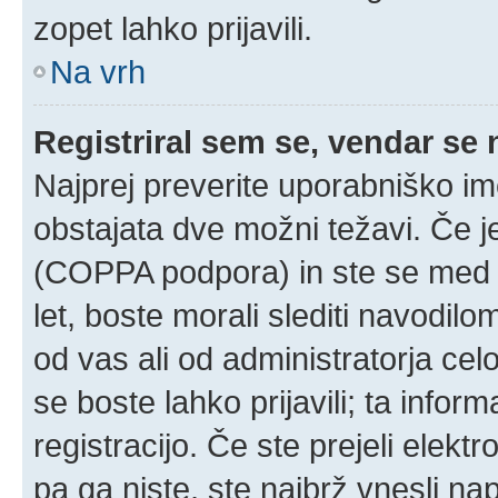
zopet lahko prijavili.
Na vrh
Registriral sem se, vendar se 
Najprej preverite uporabniško im
obstajata dve možni težavi. Če 
(COPPA podpora) in ste se med r
let, boste morali slediti navodilom
od vas ali od administratorja cel
se boste lahko prijavili; ta infor
registracijo. Če ste prejeli elekt
pa ga niste, ste najbrž vnesli na