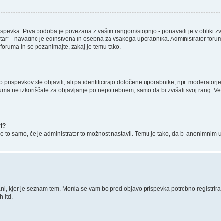
ka. Prva podoba je povezana z vašim rangom/stopnjo - ponavadi je v obliki zvezdic,
r" - navadno je edinstvena in osebna za vsakega uporabnika. Administrator foruma je
a foruma in se pozanimajte, zakaj je temu tako.
o prispevkov ste objavili, ali pa identificirajo določene uporabnike, npr. moderator
foruma ne izkoriščate za objavljanje po nepotrebnem, samo da bi zvišali svoj rang. V
vi?
še to samo, če je administrator to možnost nastavil. Temu je tako, da bi anonimni
ni, kjer je seznam tem. Morda se vam bo pred objavo prispevka potrebno registrirati
 itd.