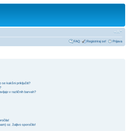
FAQ
Registriraj se!
Prijava
se kakšni priključiti?
?
vljajo v različnih barvah?
očila!
m) oz. žaljivo sporočilo!