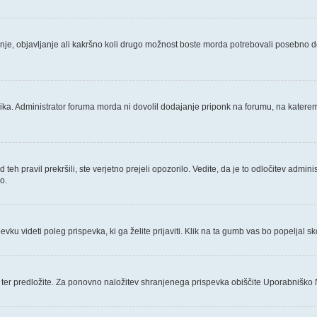
nje, objavljanje ali kakršno koli drugo možnost boste morda potrebovali posebno d
a. Administrator foruma morda ni dovolil dodajanje priponk na forumu, na katerem s
eh pravil prekršili, ste verjetno prejeli opozorilo. Vedite, da je to odločitev admi
o.
u videti poleg prispevka, ki ga želite prijaviti. Klik na ta gumb vas bo popeljal sko
ter predložite. Za ponovno naložitev shranjenega prispevka obiščite Uporabniško