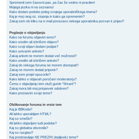
Spremenil sem časovni pas, pa čas še vedno ni pravilen!
Mojega jezika ni na seznamu!
Kako dodam podobo poleg svojega uporabniškega imena?
Kaj je moj rang oz. stopnja in kako ga spremenim?
Zakaj sem ob kliku na e-mail povezavo nekega uporabnika pozvan k prijavi?
Poglavje o objavljanju
Kako na forumu objavim temo?
Kako uredim ali izbrišem objavo?
Kako svoji objavi dodam podpis?
Kako ustvarim anketo?
Zakaj anketi ne morem dodati več možnosti?
Kako uredim ali izbrišem anketo?
Zakaj do nekega foruma ne morem dostopati?
Zakaj ne morem dodati priponk?
Zakaj sem prejel opozorilo?
Kako lahko o objavah poročam moderatorju?
Čemu v objavljanju tem služi gumb "Shrani"?
Zakaj mora biti moj prispevek odobren?
Kako prestavim svojo temo?
Oblikovanje foruma in vrste tem
Kaj je BBKoda?
Ali lahko uporabljam HTML?
Kaj so smeški?
Ali lahko objavljam tudi podobe?
Kaj so globalna obvestila?
Kaj so razglasi?
Kaj predstavljajo NE PREZRI (lepljivek) teme?