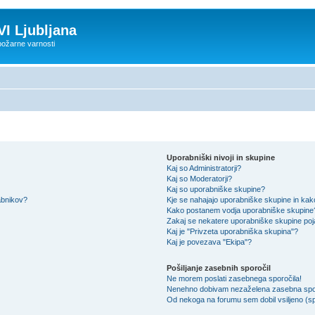
VI Ljubljana
 požarne varnosti
Uporabniški nivoji in skupine
Kaj so Administratorji?
Kaj so Moderatorji?
Kaj so uporabniške skupine?
rabnikov?
Kje se nahajajo uporabniške skupine in kako 
Kako postanem vodja uporabniške skupine
Zakaj se nekatere uporabniške skupine poja
Kaj je "Privzeta uporabniška skupina"?
Kaj je povezava "Ekipa"?
Pošiljanje zasebnih sporočil
Ne morem poslati zasebnega sporočila!
Nenehno dobivam nezaželena zasebna spor
Od nekoga na forumu sem dobil vsiljeno (spa