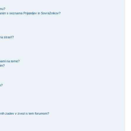
amu?
nim s seznama Prijateljev in Sovražnikov?
na stran!?
nami na teme?
čim?
u?
avnih zadev v zvezi s tem forumom?