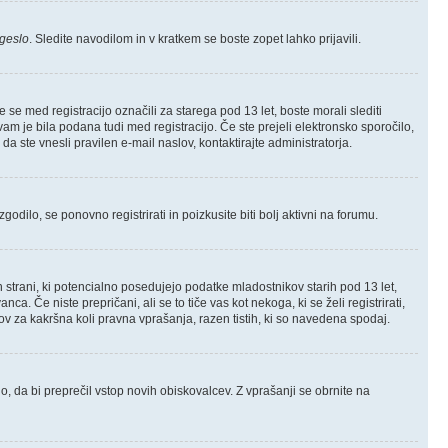
geslo
. Sledite navodilom in v kratkem se boste zopet lahko prijavili.
e med registracijo označili za starega pod 13 let, boste morali slediti
 vam je bila podana tudi med registracijo. Če ste prejeli elektronsko sporočilo,
da ste vnesli pravilen e-mail naslov, kontaktirajte administratorja.
odilo, se ponovno registrirati in poizkusite biti bolj aktivni na forumu.
h strani, ki potencialno posedujejo podatke mladostnikov starih pod 13 let,
 Če niste prepričani, ali se to tiče vas kot nekoga, ki se želi registrirati,
lov za kakršna koli pravna vprašanja, razen tistih, ki so navedena spodaj.
jo, da bi preprečil vstop novih obiskovalcev. Z vprašanji se obrnite na