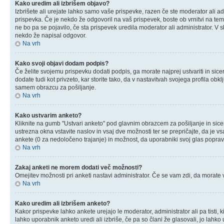
Kako uredim ali izbrišem objavo?
Izbrišete ali urejate lahko samo vaše prispevke, razen če ste moderator ali a
prispevka. Če je nekdo že odgovoril na vaš prispevek, boste ob vrnitvi na temo
ne bo pa se pojavilo, če sta prispevek uredila moderator ali administrator. V 
nekdo že napisal odgovor.
Na vrh
Kako svoji objavi dodam podpis?
Če želite svojemu prispevku dodati podpis, ga morate najprej ustvariti in sice
dodate tudi kot privzeto, kar storite tako, da v nastavitvah svojega profila o
samem obrazcu za pošiljanje.
Na vrh
Kako ustvarim anketo?
Kliknite na gumb "Ustvari anketo" pod glavnim obrazcem za pošiljanje in sice
ustrezna okna vstavite naslov in vsaj dve možnosti ter se prepričajte, da je
ankete (0 za nedoločeno trajanje) in možnost, da uporabniki svoj glas poprav
Na vrh
Zakaj anketi ne morem dodati več možnosti?
Omejitev možnosti pri anketi nastavi administrator. Če se vam zdi, da morate v
Na vrh
Kako uredim ali izbrišem anketo?
Kakor prispevke lahko ankete urejajo le moderator, administrator ali pa tisti, k
lahko uporabnik anketo uredi ali izbriše, če pa so člani že glasovali, jo lahk