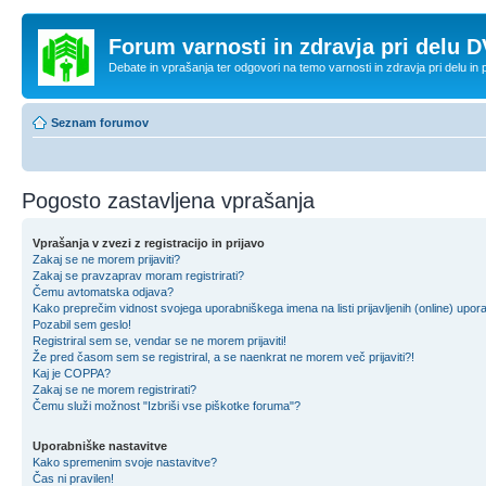
Forum varnosti in zdravja pri delu D
Debate in vprašanja ter odgovori na temo varnosti in zdravja pri delu in
Seznam forumov
Pogosto zastavljena vprašanja
Vprašanja v zvezi z registracijo in prijavo
Zakaj se ne morem prijaviti?
Zakaj se pravzaprav moram registrirati?
Čemu avtomatska odjava?
Kako preprečim vidnost svojega uporabniškega imena na listi prijavljenih (online) upo
Pozabil sem geslo!
Registriral sem se, vendar se ne morem prijaviti!
Že pred časom sem se registriral, a se naenkrat ne morem več prijaviti?!
Kaj je COPPA?
Zakaj se ne morem registrirati?
Čemu služi možnost "Izbriši vse piškotke foruma"?
Uporabniške nastavitve
Kako spremenim svoje nastavitve?
Čas ni pravilen!