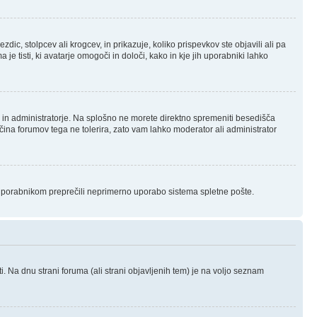
 stolpcev ali krogcev, in prikazuje, koliko prispevkov ste objavili ali pa
 tisti, ki avatarje omogoči in določi, kako in kje jih uporabniki lahko
je in administratorje. Na splošno ne morete direktno spremeniti besedišča
ečina forumov tega ne tolerira, zato vam lahko moderator ali administrator
m uporabnikom preprečili neprimerno uporabo sistema spletne pošte.
. Na dnu strani foruma (ali strani objavljenih tem) je na voljo seznam