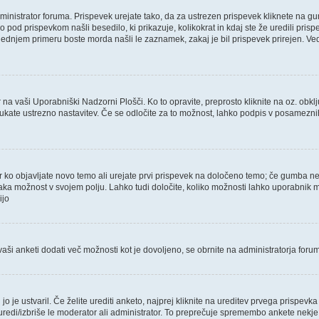
dministrator foruma. Prispevek urejate tako, da za ustrezen prispevek kliknete na gu
 pod prispevkom našli besedilo, ki prikazuje, kolikokrat in kdaj ste že uredili pris
slednjem primeru boste morda našli le zaznamek, zakaj je bil prispevek prirejen. Ved
r na vaši Uporabniški Nadzorni Plošči. Ko to opravite, preprosto kliknite na oz. obkl
bkljukate ustrezno nastavitev. Če se odločite za to možnost, lahko podpis v posamezni
r ko objavljate novo temo ali urejate prvi prispevek na določeno temo; če gumba ne
 vsaka možnost v svojem polju. Lahko tudi določite, koliko možnosti lahko uporabn
ijo
aši anketi dodati več možnosti kot je dovoljeno, se obrnite na administratorja foru
i jo je ustvaril. Če želite urediti anketo, najprej kliknite na ureditev prvega prispe
o uredi/izbriše le moderator ali administrator. To preprečuje spremembo ankete nekje