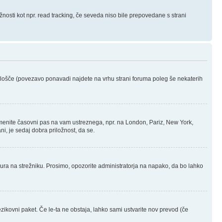
žnosti kot npr. read tracking, če seveda niso bile prepovedane s strani
 Plošče (povezavo ponavadi najdete na vrhu strani foruma poleg še nekaterih
menite časovni pas na vam ustreznega, npr. na London, Pariz, New York,
ni, je sedaj dobra priložnost, da se.
a ura na strežniku. Prosimo, opozorite administratorja na napako, da bo lahko
ezikovni paket. Če le-ta ne obstaja, lahko sami ustvarite nov prevod (če