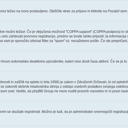
brez težav na novo postavljeno. Obiščite stran za prijavo in kliknite na
Pozabil sem 
dve možni težavi. Če je vključena možnost "COPPA support" (COPPA podpora) in ste s
a celo zahtevali ponovno registracijo, predno se boste lahko prijavili; ta informacija
a vam je sporočilo izbrisal filter za "spam" oz. nezaželeno pošto. Če ste prepričani, 
 forum avtomatsko deaktivira uporabnike, kateri niso dosti časa aktivni. Če se je to zg
nosti in zaščiti na spletu iz leta 1998) je zakon v Združenih Državah, ki od spletni
e zakoniti skrbnik mladostnika strinja z oddajo osebnih podatkov svojega oskrbovanca.
 pravni svet. Vedite, da phpBB Group ne more nuditi pravnih nasvetov in ni pravi nas
erim se skušate registrirati. Možno je tudi, da je administrator onemogočil registraci