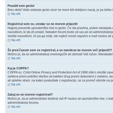
Pozabil sem geslo!
Brez skrbi! Vaše sedanje geslo sicer ne more biti dobljeno nazaj, je pa lahko 
Na vrh
Registriral sem se, vendar se ne morem prijaviti!
Najprej preverite uporabniško ime in geslo. Če sta pravilna, potem obstajata 
navodilom, ki ste jih prejeli. Nekateri forumi bodo od vas ali od administratorj
sledite navodilom, če pa ga niste, ste najbrž vnesli napačni e-mail naslov ali p
Na vrh
Že pred časom sem se registriral, a se naenkrat ne morem več prijaviti?!
Možno je, da so administratorji onemogočili ali izbrisali Vaš račun. Marsikateri
Na vrh
Kaj je COPPA?
COPPA oz. Child Online Privacy and Protection Act of 1998 (Akt o otroški zaseb
zahteva pisno potrdilo staršev ali kakšen drug pravni dokument z vsebino, da s
ali spletne strani, na kateri poskušate z registracijo, se za pomoč obrnite na
Na vrh
Zakaj se ne morem registrirati?
Možno je, da je administrator blokiral vaš IP naslov ali uporabniško ime, s kat
administratorja foruma.
Na vrh