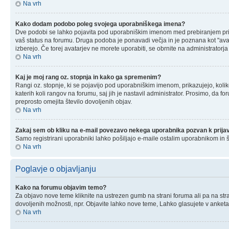
Na vrh
Kako dodam podobo poleg svojega uporabniškega imena?
Dve podobi se lahko pojavita pod uporabniškim imenom med prebiranjem prispev
vaš status na forumu. Druga podoba je ponavadi večja in je poznana kot "avata
izberejo. Če torej avatarjev ne morete uporabiti, se obrnite na administratorj
Na vrh
Kaj je moj rang oz. stopnja in kako ga spremenim?
Rangi oz. stopnje, ki se pojavijo pod uporabniškim imenom, prikazujejo, kolik
katerih koli rangov na forumu, saj jih je nastavil administrator. Prosimo, da 
preprosto omejita število dovoljenih objav.
Na vrh
Zakaj sem ob kliku na e-mail povezavo nekega uporabnika pozvan k prija
Samo registrirani uporabniki lahko pošiljajo e-maile ostalim uporabnikom in 
Na vrh
Poglavje o objavljanju
Kako na forumu objavim temo?
Za objavo nove teme kliknite na ustrezen gumb na strani foruma ali pa na stra
dovoljenih možnosti, npr. Objavite lahko nove teme, Lahko glasujete v anketah
Na vrh