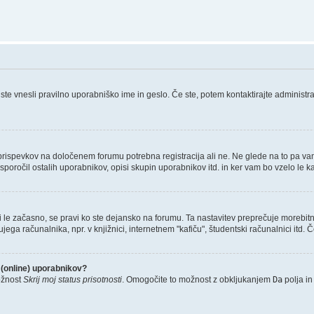
ste vnesli pravilno uporabniško ime in geslo. Če ste, potem kontaktirajte administrator
e prispevkov na določenem forumu potrebna registracija ali ne. Ne glede na to pa va
sporočil ostalih uporabnikov, opisi skupin uporabnikov itd. in ker vam bo vzelo le kak
eni le začasno, se pravi ko ste dejansko na forumu. Ta nastavitev preprečuje morebitn
 računalnika, npr. v knjižnici, internetnem "kafiču", študentski računalnici itd. Če 
 (online) uporabnikov?
ožnost
Skrij moj status prisotnosti
. Omogočite to možnost z obkljukanjem
Da
polja in