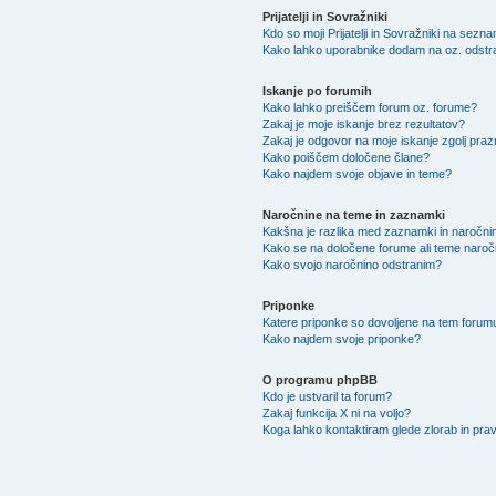
Prijatelji in Sovražniki
Kdo so moji Prijatelji in Sovražniki na sezn
Kako lahko uporabnike dodam na oz. odstra
Iskanje po forumih
Kako lahko preiščem forum oz. forume?
Zakaj je moje iskanje brez rezultatov?
Zakaj je odgovor na moje iskanje zgolj praz
Kako poiščem določene člane?
Kako najdem svoje objave in teme?
Naročnine na teme in zaznamki
Kakšna je razlika med zaznamki in naročni
Kako se na določene forume ali teme naro
Kako svojo naročnino odstranim?
Priponke
Katere priponke so dovoljene na tem forum
Kako najdem svoje priponke?
O programu phpBB
Kdo je ustvaril ta forum?
Zakaj funkcija X ni na voljo?
Koga lahko kontaktiram glede zlorab in pr