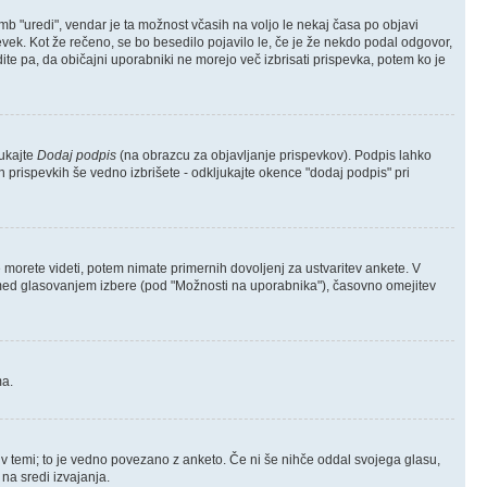
mb "uredi", vendar je ta možnost včasih na voljo le nekaj časa po objavi
pevek. Kot že rečeno, se bo besedilo pojavilo le, če je že nekdo podal odgovor,
ite pa, da običajni uporabniki ne morejo več izbrisati prispevka, potem ko je
jukajte
Dodaj podpis
(na obrazcu za objavljanje prispevkov). Podpis lahko
h prispevkih še vedno izbrišete - odkljukajte okence "dodaj podpis" pri
 morete videti, potem nimate primernih dovoljenj za ustvaritev ankete. V
ik med glasovanjem izbere (pod "Možnosti na uporabnika"), časovno omejitev
ma.
vka v temi; to je vedno povezano z anketo. Če ni še nihče oddal svojega glasu,
 na sredi izvajanja.