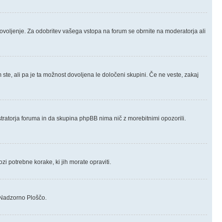
ovoljenje. Za odobritev vašega vstopa na forum se obrnite na moderatorja ali
te, ali pa je ta možnost dovoljena le določeni skupini. Če ne veste, zakaj
nistratorja foruma in da skupina phpBB nima nič z morebitnimi opozorili.
zi potrebne korake, ki jih morate opraviti.
 Nadzorno Ploščo.