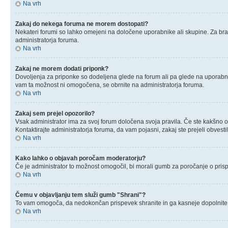
Na vrh
Zakaj do nekega foruma ne morem dostopati?
Nekateri forumi so lahko omejeni na določene uporabnike ali skupine. Za bra
administratorja foruma.
Na vrh
Zakaj ne morem dodati priponk?
Dovoljenja za priponke so dodeljena glede na forum ali pa glede na uporabnik
vam ta možnost ni omogočena, se obrnite na administratorja foruma.
Na vrh
Zakaj sem prejel opozorilo?
Vsak administrator ima za svoj forum določena svoja pravila. Če ste kakšno od t
Kontaktirajte administratorja foruma, da vam pojasni, zakaj ste prejeli obvestil
Na vrh
Kako lahko o objavah poročam moderatorju?
Če je administrator to možnost omogočil, bi morali gumb za poročanje o prispevk
Na vrh
Čemu v objavljanju tem služi gumb "Shrani"?
To vam omogoča, da nedokončan prispevek shranite in ga kasneje dopolnite 
Na vrh