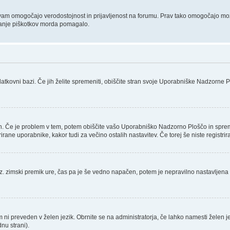
n ki vam omogočajo verodostojnost in prijavljenost na forumu. Prav tako omogočajo mo
isanje piškotkov morda pomagalo.
datkovni bazi. Če jih želite spremeniti, obiščite stran svoje Uporabniške Nadzorne
en. Če je problem v tem, potem obiščite vašo Uporabniško Nadzorno Ploščo in spre
ne uporabnike, kakor tudi za večino ostalih nastavitev. Če torej še niste registrira
i oz. zimski premik ure, čas pa je še vedno napačen, potem je nepravilno nastavljen
um ni preveden v želen jezik. Obrnite se na administratorja, če lahko namesti želen j
nu strani).