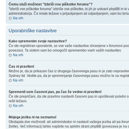
Čemu služi možnost "Izbriši vse piškotke foruma"?
"Izbriši vse piškotke foruma" izbriše vse piškotke, ki jih je ustvaril phpBB i
administratorja. Če imate težave s prijavljanjem ali odjavljanjem, vam bo br
Na vrh
Uporabniške nastavitve
Kako spremenim svoje nastavitve?
Če ste registriran uporabnik, so vse vaše nastavitve shranjene v forumovi po
povezav). Ta sistem vam bo omogočil spremembo vseh vaših nastavitev.
Na vrh
Čas ni pravilen!
Možno je, da je prikazan čas iz drugega časovnega pasu in je zato nepravil
Sydney itd. Vedite pa, da je spreminjanje časovnega pasu možno le za registrira
Na vrh
Spremenil sem časovni pas, pa čas še vedno ni pravilen!
Če ste prepričani, da ste pravilno nastavili časovni pas in upoštevali poletn
rešil težavo.
Na vrh
Mojega jezika ni na seznamu!
Obstajata dve možnosti: ali administrator ni nastavil vašega jezika ali pa for
želite). Več informacij lahko najdete na spletni strani phpBB (povezava je na d