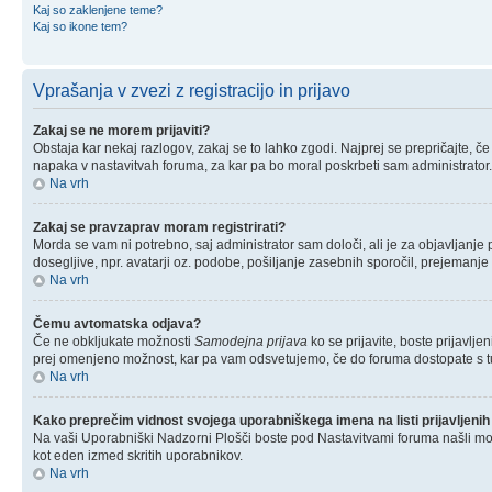
Kaj so zaklenjene teme?
Kaj so ikone tem?
Vprašanja v zvezi z registracijo in prijavo
Zakaj se ne morem prijaviti?
Obstaja kar nekaj razlogov, zakaj se to lahko zgodi. Najprej se prepričajte, če 
napaka v nastavitvah foruma, za kar pa bo moral poskrbeti sam administrator.
Na vrh
Zakaj se pravzaprav moram registrirati?
Morda se vam ni potrebno, saj administrator sam določi, ali je za objavljanj
dosegljive, npr. avatarji oz. podobe, pošiljanje zasebnih sporočil, prejemanje 
Na vrh
Čemu avtomatska odjava?
Če ne obkljukate možnosti
Samodejna prijava
ko se prijavite, boste prijavlj
prej omenjeno možnost, kar pa vam odsvetujemo, če do foruma dostopate s tujega
Na vrh
Kako preprečim vidnost svojega uporabniškega imena na listi prijavljenih
Na vaši Uporabniški Nadzorni Plošči boste pod Nastavitvami foruma našli m
kot eden izmed skritih uporabnikov.
Na vrh