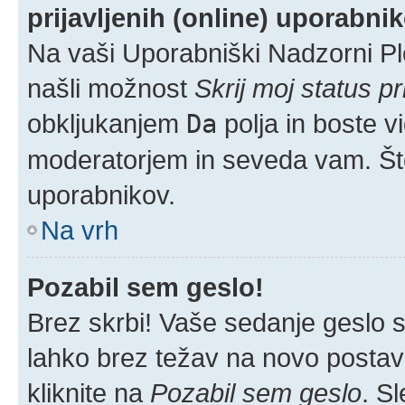
prijavljenih (online) uporabni
Na vaši Uporabniški Nadzorni Pl
našli možnost
Skrij moj status pr
obkljukanjem
Da
polja in boste v
moderatorjem in seveda vam. Šte
uporabnikov.
Na vrh
Pozabil sem geslo!
Brez skrbi! Vaše sedanje geslo si
lahko brez težav na novo postavlj
kliknite na
Pozabil sem geslo
. S