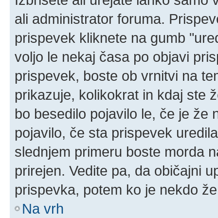
ali administrator foruma. Prispe
prispevek kliknete na gumb "ured
voljo le nekaj časa po objavi pr
prispevek, boste ob vrnitvi na t
prikazuje, kolikokrat in kdaj ste 
bo besedilo pojavilo le, če je ž
pojavilo, če sta prispevek uredil
slednjem primeru boste morda naš
prirejen. Vedite pa, da običajni u
prispevka, potem ko je nekdo že
Na vrh