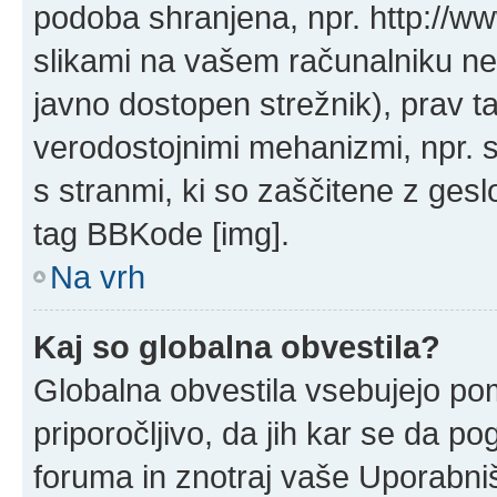
podoba shranjena, npr. http://ww
slikami na vašem računalniku ne
javno dostopen strežnik), prav 
verodostojnimi mehanizmi, npr. s 
s stranmi, ki so zaščitene z ges
tag BBKode [img].
Na vrh
Kaj so globalna obvestila?
Globalna obvestila vsebujejo po
priporočljivo, da jih kar se da po
foruma in znotraj vaše Uporabni