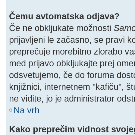
Čemu avtomatska odjava?
Če ne obkljukate možnosti
Samod
prijavljeni le začasno, se pravi 
preprečuje morebitno zlorabo vaše
med prijavo obkljukajte prej om
odsvetujemo, če do foruma dostop
knjižnici, internetnem "kafiču", š
ne vidite, jo je administrator odstr
Na vrh
Kako preprečim vidnost svoje