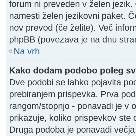
forum ni preveden v želen jezik. 
namesti želen jezikovni paket. Če
nov prevod (če želite). Več infor
phpBB (povezava je na dnu stran
Na vrh
Kako dodam podobo poleg sv
Dve podobi se lahko pojavita p
prebiranjem prispevka. Prva po
rangom/stopnjo - ponavadi je v ob
prikazuje, koliko prispevkov ste o
Druga podoba je ponavadi večja 