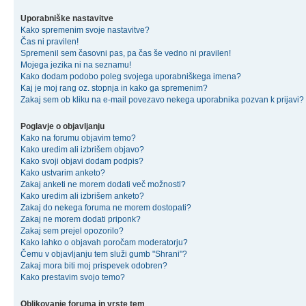
Uporabniške nastavitve
Kako spremenim svoje nastavitve?
Čas ni pravilen!
Spremenil sem časovni pas, pa čas še vedno ni pravilen!
Mojega jezika ni na seznamu!
Kako dodam podobo poleg svojega uporabniškega imena?
Kaj je moj rang oz. stopnja in kako ga spremenim?
Zakaj sem ob kliku na e-mail povezavo nekega uporabnika pozvan k prijavi?
Poglavje o objavljanju
Kako na forumu objavim temo?
Kako uredim ali izbrišem objavo?
Kako svoji objavi dodam podpis?
Kako ustvarim anketo?
Zakaj anketi ne morem dodati več možnosti?
Kako uredim ali izbrišem anketo?
Zakaj do nekega foruma ne morem dostopati?
Zakaj ne morem dodati priponk?
Zakaj sem prejel opozorilo?
Kako lahko o objavah poročam moderatorju?
Čemu v objavljanju tem služi gumb "Shrani"?
Zakaj mora biti moj prispevek odobren?
Kako prestavim svojo temo?
Oblikovanje foruma in vrste tem