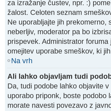
za izražanje čustev, npr. :) pom
žalost. Celoten seznam smeškov 
Ne uporabljajte jih prekomerno, 
neberljiv, moderator pa bo izbris
prispevek. Administrator foruma 
omejitev uporabe smeškov, ki jih
Na vrh
Ali lahko objavljam tudi podo
Da, tudi podobe lahko objavite v 
uporabo priponk, boste podobo l
morate navesti povezavo z javn