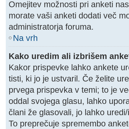
Omejitev možnosti pri anketi nas
morate vaši anketi dodati več mo
administratorja foruma.
Na vrh
Kako uredim ali izbrišem ank
Kakor prispevke lahko ankete ure
tisti, ki jo je ustvaril. Če želite u
prvega prispevka v temi; to je 
oddal svojega glasu, lahko uporab
člani že glasovali, jo lahko uredi
To preprečuje spremembo ankete 