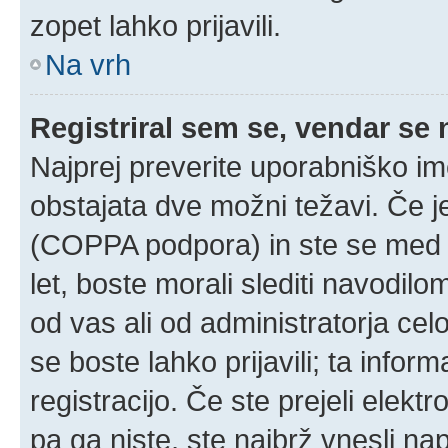
zopet lahko prijavili.
Na vrh
Registriral sem se, vendar se 
Najprej preverite uporabniško im
obstajata dve možni težavi. Če 
(COPPA podpora) in ste se med r
let, boste morali slediti navodilom
od vas ali od administratorja cel
se boste lahko prijavili; ta infor
registracijo. Če ste prejeli elekt
pa ga niste, ste najbrž vnesli na